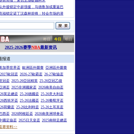
赛前简报：莱切主场硬撼科木
队外援锁定中超强援，马德鲁加或重返巴
克福锁定诺丁汉森林前锋：转会市场的潜
昨日
今日
明日
2025-2026赛季
NBA
最新资讯
题报道
26美加墨世界盃
歐洲區外圍賽
亞洲區外圍賽
6-2027歐冠盃
2026-27歐霸盃
26-27歐協盃
5世冠盃
2025-26亞冠精英
25-26亞冠乙级
7亞洲盃
2025非洲國家盃
2026南美自由盃
5-26英足總盃
25-26德國盃
25-26意大利盃
5-26西班牙盃
25-26法國盃
25-26葡萄牙盃
5-26荷蘭盃
25-26比利時盃
25-26土耳其盃
6巴西盃
2026阿根廷盃
2026南美洲球會盃
6中國足協盃
2025日天皇盃
2025南韓足總盃
盃赛资料>>