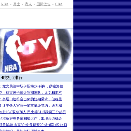
NBA
-
勇士
-
湖人
-
国际篮坛
-
CBA
4小时热点排行
：尤文关注中场伊斯梅尔-科内，萨索洛估
克：格雷茨卡预计到期离队，尤文和那不
：奥塔门迪符合巴萨的短期需求，但穆里
！辽宁铁人官宣一笔重量级签约，迪力穆
制胜10-0双杀76人 恩比德31+5武切三分超乔
已准备好在冬窗积极运作，出现合适机会
杀鹈鹕 布克30+9+5 锡安20+8+6马威24+13