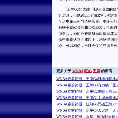
王牌G2的大胜一扫G1溃败的颓气
分进账，但她送出1个偷波和3次封
至历史第三相当值得庆贺。更令人欣
莉联手贡献41分和10次助攻，全面
演奇兵，她们齐齐挺身而出帮助球队
命中率都达到五成以上，均场得到87
心。可以相信，王牌今仗将终结系列
更多关于
WNBA
狂热
王牌
的新闻
WNBA赛前简报：王牌G4目標橫掃水
WNBA赛前简报：王牌G3有力摘「星
WNBA赛前简报：水星G2硬闖王牌
(20
WNBA赛前简报：王牌G1主場無懼水
WNBA赛前简报：狂熱G5死磕王牌
(20
WNBA赛前简报：水星G4人定勝「天
WNBA赛前简报：水星主場激戰天貓
(