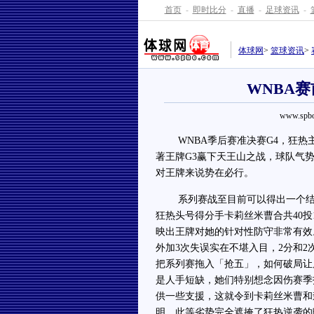
首页
-
即时比分
-
直播
-
足球资讯
-
体球网
>
篮球资讯
>
WNBA
www.spbo
WNBA季后赛准决赛G4，狂热主
著王牌G3赢下天王山之战，球队气
对王牌来说势在必行。
系列赛战至目前可以得出一个结论—
狂热头号得分手卡莉丝米曹合共40投
映出王牌对她的针对性防守非常有效。
外加3次失误实在不堪入目，2分和
把系列赛拖入「抢五」，如何破局让
是人手短缺，她们特别想念因伤赛季
供一些支援，这就令到卡莉丝米曹和
明，此等劣势完全遮掩了狂热逆袭的