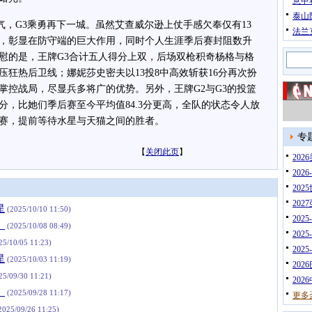
意甲
泰山
，G3乘勇再下一城。虽然艾查威尔逊上仗手感欠奉仅有13
法兰
阻，彰显在防守端的巨大作用，同时个人生涯季后赛封阻数升
慰的是，王牌G3合计五人得分上双，后场双枪积奇杨格与格
碾压狂热后卫线；娜妮莎史密夫以13投8中高效斩获16分再次扮
掌控战局，尽显兵多将广的优势。另外，王牌G2与G3的投篮
分，比她们季后赛至今平均值84.3分更高，全队的状态令人放
赛，提前等待水星与天猫之间的胜者。
专
【
关闭此页
】
20
202
202
202
星
(2025/10/10 11:50)
202
」
(2025/10/08 08:49)
202
25/10/05 11:23)
202
星
(2025/10/03 11:19)
202
25/09/30 11:21)
202
」
(2025/09/28 11:17)
更多
2025/09/26 11:25)