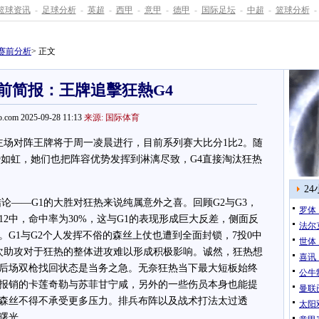
篮球资讯
-
足球分析
-
英超
-
西甲
-
意甲
-
德甲
-
国际足坛
-
中超
-
篮球分析
-
赛前分析
> 正文
赛前简报：王牌追擊狂熱G4
.com 2025-09-28 11:13
来源: 国际体育
场对阵王牌将于周一凌晨进行，目前系列赛大比分1比2。随
势如虹，她们也把阵容优势发挥到淋漓尽致，G4直接淘汰狂热
2
—G1的大胜对狂热来说纯属意外之喜。回顾G2与G3，
罗体
12中，命中率为30%，这与G1的表现形成巨大反差，侧面反
法尔
G1与G2个人发挥不俗的森丝上仗也遭到全面封锁，7投0中
世体
2次助攻对于狂热的整体进攻难以形成积极影响。诚然，狂热想
喜讯
后场双枪找回状态是当务之急。无奈狂热当下最大短板始终
公牛
报销的卡莲奇勒与苏菲甘宁咸，另外的一些伤员本身也能提
曼联
森丝不得不承受更多压力。排兵布阵以及战术打法太过透
太阳双
曙光。