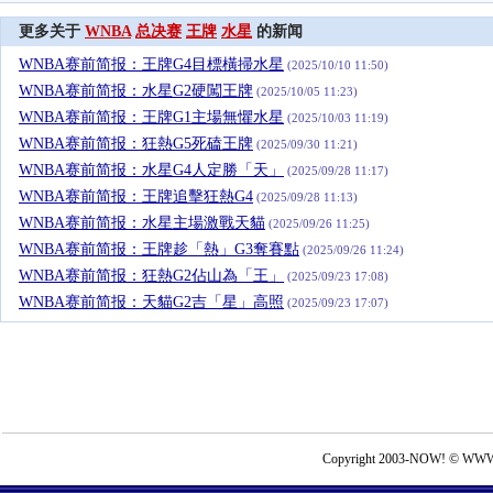
更多关于
WNBA
总决赛
王牌
水星
的新闻
WNBA赛前简报：王牌G4目標橫掃水星
(2025/10/10 11:50)
WNBA赛前简报：水星G2硬闖王牌
(2025/10/05 11:23)
WNBA赛前简报：王牌G1主場無懼水星
(2025/10/03 11:19)
WNBA赛前简报：狂熱G5死磕王牌
(2025/09/30 11:21)
WNBA赛前简报：水星G4人定勝「天」
(2025/09/28 11:17)
WNBA赛前简报：王牌追擊狂熱G4
(2025/09/28 11:13)
WNBA赛前简报：水星主場激戰天貓
(2025/09/26 11:25)
WNBA赛前简报：王牌趁「熱」G3奪賽點
(2025/09/26 11:24)
WNBA赛前简报：狂熱G2佔山為「王」
(2025/09/23 17:08)
WNBA赛前简报：天貓G2吉「星」高照
(2025/09/23 17:07)
Copyright 2003-NOW! © WWW