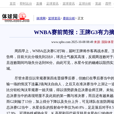
首页
-
即时比分
-
直播
-
足球资讯
-
篮球资讯
-
足球分析
-
英超
-
西甲
-
体球网
>
篮球资讯
>
赛前分析
> 正文
WNBA赛前简报：王牌G3有力
www.spbo.com 2025-10-08 08:49
来源: 国际体育
周四早上，WNBA总决赛G3打响，届时王牌将作客再战水星。王
告终，目前大比分领先到2比0，球员士气极其高涨，反观两连败对
且连败期间均场失分达到90分。由此可见，水星今仗的确难以阻挡
城。
尽管水星仅以常规赛第四名晋级季后赛，但她们在季后赛当中的
输一场的情况下连赢2场淘汰自由人，之后又在准决赛当中上演让一追
比分轻松淘汰常规赛一姐天猫，得以强势跻身总决赛会师王牌。未知
总决赛当中的表现明显不及此前的第一圈与准决赛，而且还有越来越差
而G2则输了13分，加上得分下降以及失分上升，可见球队在攻防两
总决赛G2当中，水星全队的投射命中率仅为40.8%，足足落后对手8
17.9%，可谓外线威胁全无。K.高琶和莎巴莉无疑是水星在G2的倚