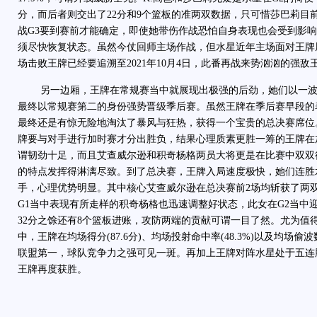
分，而后者则交出了22分和9个篮板的准两双数据，只可惜莎巴莉目
战G3要到赛前才能确定，即使她带伤作战恐怕自身表现也会受到影
须尽快恢复状态。虽然今仗回师主场作战，但水星近年主场面对王牌
场击败王牌已经要追溯至2021年10月4日，此番再战来势汹汹的强
另一边厢，王牌在常规赛当中就展现出极强的后劲，她们以一波
最终以常规赛第二的身份强势晋级季后赛。虽然王牌在季后赛早段的
最终还是有惊无险地淘汰了暴风与狂热，获得一个宝贵的总决赛席位
牌要与对手进行加时赛才分出胜负，结果心理质素更胜一筹的王牌在
谓韧劲十足，而且艾查威尔逊和积奇杨格两员大将更是在比赛中双双得
的特点发挥得淋漓尽致。到了总决赛，王牌入局速度极快，她们连胜水
手，心理优势明显。其中核心艾查威尔逊在总决赛前2场均斩获了两
G1当中表现有所走样的积奇杨格也迅速调整好状态，此女在G2当中
32分之馀还有8个篮板进账，攻防两端的贡献可谓一目了然。尤为值
中，王牌在均场得分(87.6分)、均场投射命中率(48.3%)以及均场偷波
联盟第一，球队竞争力之强可见一斑。再加上王牌对阵水星处于五连
王牌再度获胜。