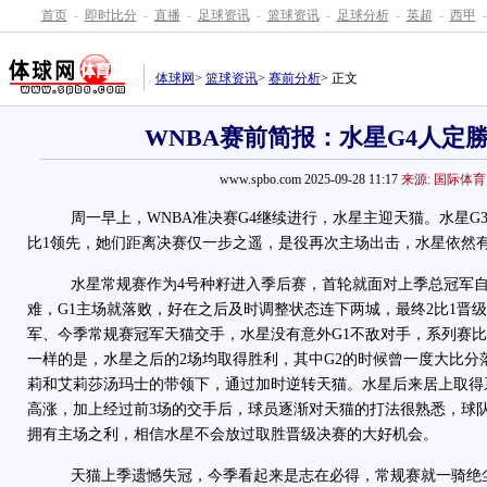
首页
-
即时比分
-
直播
-
足球资讯
-
篮球资讯
-
足球分析
-
英超
-
西甲
-
体球网
>
篮球资讯
>
赛前分析
> 正文
WNBA赛前简报：水星G4人定
www.spbo.com 2025-09-28 11:17
来源: 国际体育
周一早上，WNBA准决赛G4继续进行，水星主迎天猫。水星G3
比1领先，她们距离决赛仅一步之遥，是役再次主场出击，水星依然
水星常规赛作为4号种籽进入季后赛，首轮就面对上季总冠军自
难，G1主场就落败，好在之后及时调整状态连下两城，最终2比1晋
军、今季常规赛冠军天猫交手，水星没有意外G1不敌对手，系列赛比
一样的是，水星之后的2场均取得胜利，其中G2的时候曾一度大比分
莉和艾莉莎汤玛士的带领下，通过加时逆转天猫。水星后来居上取得
高涨，加上经过前3场的交手后，球员逐渐对天猫的打法很熟悉，球队
拥有主场之利，相信水星不会放过取胜晋级决赛的大好机会。
天猫上季遗憾失冠，今季看起来是志在必得，常规赛就一骑绝尘