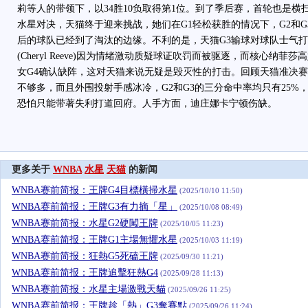
莉等人的带领下，以34胜10负取得第1位。到了季后赛，首轮也是
水星对决，天猫终于迎来挑战，她们在G1轻松获胜的情况下，G2和G
后的球队已经到了淘汰的边缘。不利的是，天猫G3输球对球队士气
(Cheryl Reeve)因为情绪激动质疑球证吹罚而被驱逐，而核心纳
女G4确认缺阵，这对天猫来说无疑是毁灭性的打击。回顾天猫准决赛
不够多，而且外围投射手感冰冷，G2和G3的三分命中率均只有25%
恐怕只能带著失利打道回府。人手方面，迪庄娜卡宁顿伤缺。
更多关于
WNBA
水星
天猫
的新闻
WNBA赛前简报：王牌G4目標橫掃水星
(2025/10/10 11:50)
WNBA赛前简报：王牌G3有力摘「星」
(2025/10/08 08:49)
WNBA赛前简报：水星G2硬闖王牌
(2025/10/05 11:23)
WNBA赛前简报：王牌G1主場無懼水星
(2025/10/03 11:19)
WNBA赛前简报：狂熱G5死磕王牌
(2025/09/30 11:21)
WNBA赛前简报：王牌追擊狂熱G4
(2025/09/28 11:13)
WNBA赛前简报：水星主場激戰天貓
(2025/09/26 11:25)
WNBA赛前简报：王牌趁「熱」G3奪賽點
(2025/09/26 11:24)