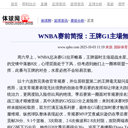
首页
-
即时比分
-
直播
-
足球资讯
-
篮球资讯
-
足球分析
-
英超
-
西甲
-
体球网
>
篮球资讯
>
赛前分析
> 正文
WNBA赛前简报：王牌G1主場
www.spbo.com 2025-10-03 11:19
来源: 国际体育
周六早上，WNBA总决赛G1拉开帷幕，王牌届时主场迎战水星。
的交锋中落败8次，心理层面处于下风，但考虑到她们上一圈将联盟
挥，此番与王牌的对垒，水星必然不会轻易言败。
以十六连胜完美收官常规赛，并位居联盟第二的王牌毫无疑问是本
然而，这支常规赛表现无比强势的劲旅在季后赛的发挥却让球迷大跌
统治力，更两度陷入险些出局的绝境。季后赛第一圈面对常规赛排名
战三场才艰难晋级，其中决胜的G3仅以1分之差险胜；来到准决赛对
样未能轻松取胜，双方打满五场系列赛，最终在G5通过加时赛才勉
履维艰。纵然球队整体表现起伏，常规赛MVP艾查威尔逊仍在季后
贡献26分、9.1个篮板、3次助攻、2.6次偷波和2.8次封阻，攻防
的G5斩下35分后，她也以8次季后赛得分30+，追平了泰娜斯(Diana Ta