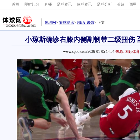
首页
-
即时比分
-
直播
-
足球资讯
-
篮球资讯
-
足球分析
-
英超
-
西甲
-
体球网
>
篮球资讯
>
NBA-诸强
> 正文
小琼斯确诊右膝内侧副韧带二级扭伤 
www.spbo.com 2026-01-05 14:54
来源: 国际体育