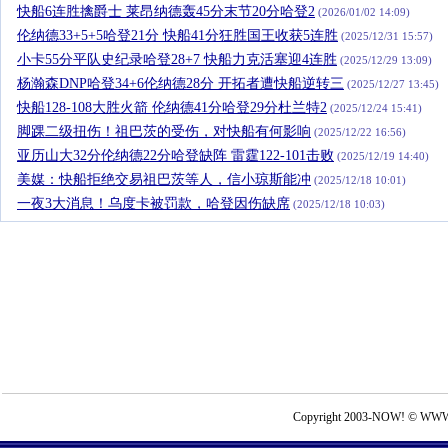
快船6连胜擒爵士 莱昂纳德轰45分末节20分哈登2
(2026/01/02 14:09)
伦纳德33+5+5哈登21分 快船41分狂胜国王收获5连胜
(2025/12/31 15:57)
小卡55分平队史纪录哈登28+7 快船力克活塞迎4连胜
(2025/12/29 13:09)
杨瀚森DNP哈登34+6伦纳德28分 开拓者遭快船逆转三
(2025/12/27 13:45)
快船128-108大胜火箭 伦纳德41分哈登29分杜兰特2
(2025/12/24 15:41)
脚踝二级扭伤！祖巴茨的受伤，对快船有何影响
(2025/12/22 16:56)
亚历山大32分伦纳德22分哈登缺阵 雷霆122-101击败
(2025/12/19 14:40)
美媒：快船拒绝交易祖巴茨等人，信小琼斯能冲
(2025/12/18 10:01)
一夜3大消息！乌度卡被罚款，哈登因伤缺席
(2025/12/18 10:03)
Copyright 2003-NOW! © WWW