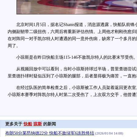
北京时间1月5日，据名记Shams报道，消息源透露，快船队前锋
内侧副韧带二级扭伤，六周后将重新评估伤情。上周他才刚刚伤愈归
在对阵同一对手凯尔特人时遭遇的同一意外伤病，缺席了一个多月的
周了。
小琼斯是在昨日快船主场115-146不敌凯尔特人的比赛末节受伤
从视频回放中可以看到，当时小琼斯持球过半场，普里查德尝试
里查德扑球时疑似压到了小琼斯的腿部，后者显得极为痛苦，一直抱
在经过队医的简单检查之后，小琼斯被工作人员架着返回更衣室
小琼斯本赛季对阵凯尔特人时第二次受伤了，上次双方交手，他曾遭
更多关于
快船
琼斯
的新闻
布朗50分莱昂纳德22分 快船不敌绿军6连胜终结
(2026/01/04 14:08)