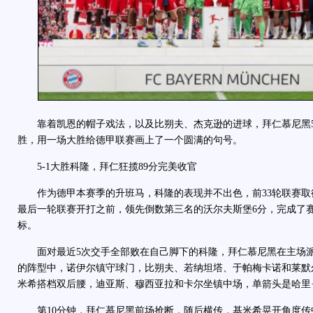
靠着凯恩的帽子戏法，以及比朔夫、杰克逊的进球，拜仁慕尼黑5-
胜，用一场大胜给德甲联赛画上了一个圆满的句号。
5-1大胜科隆，拜仁狂揽89分完美收官
作为德甲本赛季的升班马，科隆的表现并不出色，前33轮联赛取得了
最后一轮联赛开打之前，领先倒数第三名的沃尔夫斯堡6分，完成了
标。
面对最近5次交手全部败在自己脚下的科隆，拜仁慕尼黑在主场派出
的阵型中，诺伊尔镇守球门，比朔夫、若纳坦塔、于帕梅卡诺和莱默
米希搭档双后腰，迪亚斯、穆西亚拉和卡尔坐镇中场，单箭头是哈里
第10分钟，拜仁慕尼黑前场抢断，随后横传，基米希晃开角度传