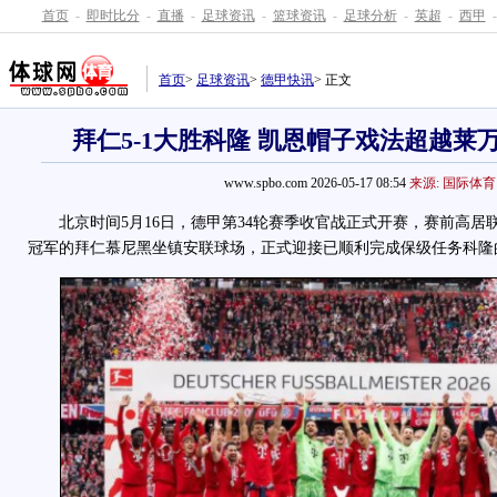
首页
-
即时比分
-
直播
-
足球资讯
-
篮球资讯
-
足球分析
-
英超
-
西甲
-
首页
>
足球资讯
>
德甲快讯
> 正文
拜仁5-1大胜科隆 凯恩帽子戏法超越莱
www.spbo.com 2026-05-17 08:54
来源: 国际体育
北京时间5月16日，德甲第34轮赛季收官战正式开赛，赛前高居
冠军的拜仁慕尼黑坐镇安联球场，正式迎接已顺利完成保级任务科隆