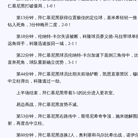
仁慕尼黑打破僵局，1-0！
第13分钟，拜仁慕尼黑获得位置极佳的定位球，基米希轻轻一推
钻入死角，3分钟梅开二度，2-0！
第18分钟，伦纳特-卡尔失误被断，科隆球员赛义德-马拉带球单
远角得手，科隆迅速扳回一城，2-1！
第22分钟，拜仁慕尼黑球员伦纳特-卡尔加速下底倒三角传中，
直奔死角，球队重新确立优势，3-1！
第44分钟，拜仁慕尼黑球员比朔夫前场铲断，凯恩直塞禁区，穆
中立柱弹出，科隆逃过一劫。
上半场结束，拜仁慕尼黑带着3-1的比分进入更衣室。
易边再战，拜仁慕尼黑攻势不减。
第53分钟，拜仁慕尼黑右路传中，斯塔尼希奇争顶，施米德解围
射，再度击中立柱。
第60分钟，拜仁慕尼黑连换2人，奥利塞和乌尔比希出战，诺伊尔