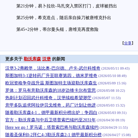
第21分钟，易卜拉欣-马扎突入禁区打门，皮球被挡出
第25分钟，希克造点，随后亲自操刀被唐维克扑出
第45+2分钟，蒂尔曼头槌，唐维克再度救险
【
分享
】
更多关于
勒沃库森
汉堡
的新闻
汉堡3-2弗赖堡，法比奥-巴尔德、卢卡-武什科维奇
(2026/05/11 09:43)
斯图加特3-1逆转药厂升至联赛第四，德米罗维奇
(2026/05/10 08:49)
欧冠资格争夺战升温 斯图加特主场迎勒沃库森生
(2026/05/09 15:16)
罗体：罗马有意勒沃库森的18岁边锋卡尔布雷思
(2026/05/08 10:22)
热刺计划召回武什科维奇，汉堡续租希望渺茫
(2026/05/07 11:53)
意甲多队追求阿拉伊贝戈维奇，药厂计划让他进
(2026/05/03 15:32)
随着勒沃库森4-1，德甲最新积分榜出炉：争四白
(2026/05/03 09:31)
官方：勒沃库森与中后卫塔普索巴续约至2031年
(2026/04/30 09:19)
Here we go！罗马诺：塔普索巴将与勒沃库森续约
(2026/04/29 11:55)
随着圣保利0-2拜仁4-3勒沃库森2-1 德甲最新积分榜
(2026/04/27 15:08)