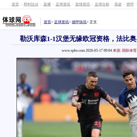
首页
-
即时比分
-
直播
-
足球资讯
-
篮球资讯
-
足球分析
-
英超
-
西甲
-
首页
>
足球资讯
>
德甲快讯
> 正文
勒沃库森1-1汉堡无缘欧冠资格，法比奥
www.spbo.com 2026-05-17 09:04
来源: 国际体育