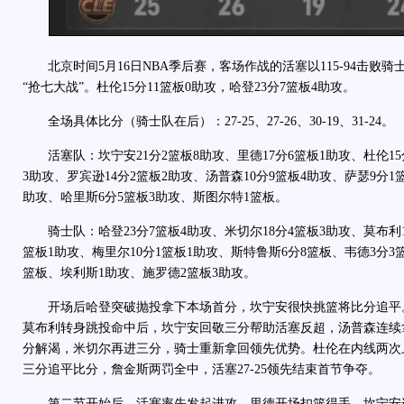
北京时间5月16日NBA季后赛，客场作战的活塞以115-94击败骑
“抢七大战”。杜伦15分11篮板0助攻，哈登23分7篮板4助攻。
全场具体比分（骑士队在后）：27-25、27-26、30-19、31-24。
活塞队：坎宁安21分2篮板8助攻、里德17分6篮板1助攻、杜伦15分
3助攻、罗宾逊14分2篮板2助攻、汤普森10分9篮板4助攻、萨瑟9分1
助攻、哈里斯6分5篮板3助攻、斯图尔特1篮板。
骑士队：哈登23分7篮板4助攻、米切尔18分4篮板3助攻、莫布利18
篮板1助攻、梅里尔10分1篮板1助攻、斯特鲁斯6分8篮板、韦德3分3
篮板、埃利斯1助攻、施罗德2篮板3助攻。
开场后哈登突破抛投拿下本场首分，坎宁安很快挑篮将比分追平
莫布利转身跳投命中后，坎宁安回敬三分帮助活塞反超，汤普森连续
分解渴，米切尔再进三分，骑士重新拿回领先优势。杜伦在内线两次
三分追平比分，詹金斯两罚全中，活塞27-25领先结束首节争夺。
第二节开始后，活塞率先发起进攻，里德开场扣篮得手，坎宁安连