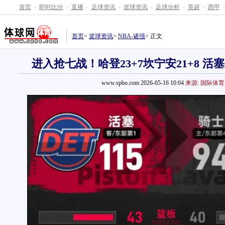
首页
-
即时比分
-
直播
-
足球资讯
-
篮球资讯
-
足球分析
-
英超
-
西甲
-
首页
>
篮球资讯
>
NBA-诸强
> 正文
进入抢七战！哈登23+7坎宁安21+8 活塞
www.spbo.com 2026-05-16 10:04
来源: 国际体育