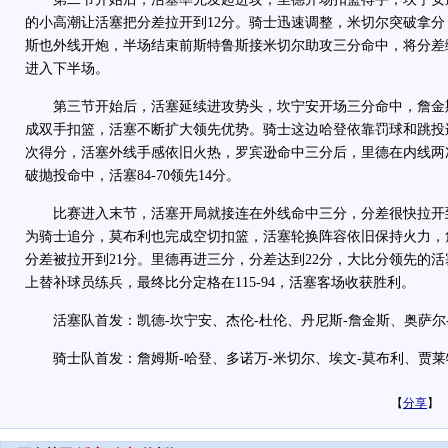
的小高潮让活塞把分差拉开到12分。骑士迅速调整，米切尔突破拿
斯也外线开炮，半场结束前斯特鲁斯接米切尔助攻三分命中，将分差缩小
进入下半场。
第三节开始后，活塞延续进攻势头，坎宁安开场三分命中，詹金
成双手扣篮，活塞不断扩大领先优势。骑士这边哈登依靠罚球和跳投
次得分，活塞外线手感依旧火热，罗宾逊命中三分后，里德在内线两
破抛投命中，活塞84-70领先14分。
比赛进入末节，活塞开局就接连在外线命中三分，分差很快拉开到
为骑士追分，莫布利也完成空切扣篮，活塞轮换阵容依旧保持火力，
分差被拉开到21分。里德再进三分，分差达到22分，大比分领先的
上替补球员练兵，最终比分定格在115-94，活塞客场收获胜利。
活塞队首发：凯德-坎宁安、杰伦-杜伦、丹尼斯-詹金斯、奥萨尔-
骑士队首发：詹姆斯-哈登、多诺万-米切尔、埃文-莫布利、贾莱特
【
分享
】