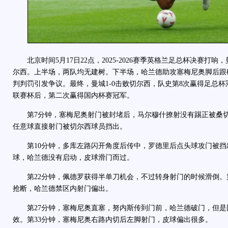
北京时间5月17日22点，2025-2026赛季英格兰足总杯决赛打
尔西。上半场，两队均无建树。下半场，哈兰德助攻塞梅尼奥脚后跟
判判罚引发争议。最终，曼城1-0击败切尔西，队史第8次赢得足总
联赛杯后，第二次赢得国内杯赛冠军。
第7分钟，塞梅尼奥射门被封堵后，马尔穆什撩射没有踢正被桑切
任意球直接射门被切尔西球员挡出。
第10分钟，多库左路闪开角度后传中，罗德里后点头球攻门被挡出
球，哈兰德没有启动，皮球滑门而过。
第22分钟，佩德罗获得半单刀机会，不过转身射门的时候滑倒。第
抢断，哈兰德禁区内射门偏出。
第27分钟，塞梅尼奥直塞，努内斯传到门前，哈兰德破门，但是
效。第33分钟，塞梅尼奥右路内切后左脚射门，皮球偏出很多。