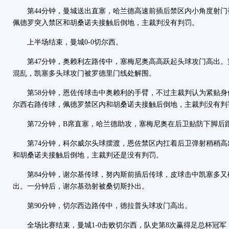
第44分钟，曼城送出直塞，哈兰德高速前插后禁区内小角度射门被
佩德罗突入禁区和胡桑诺夫接触后倒地，主裁判没有判罚。
上半场结束，曼城0-0切尔西。
第47分钟，奥赖利左路传中，塞梅尼奥高高跃起头球攻门高出。第
混乱，凯塞多头球攻门被罗德里门线处解围。
第58分钟，恩佐传球击中奥赖利的手臂，不过主裁判认为紧贴身体
尔西右路传球，佩德罗禁区内和胡桑诺夫接触后倒地，主裁判没有判
第72分钟，B席直塞，哈兰德助攻，塞梅尼奥在后卫贴防下脚后跟
第74分钟，科尔威尔头球摆渡，恩佐禁区内扛着后卫弹射稍稍高出
和胡桑诺夫接触后倒地，主裁判还是没有判罚。
第84分钟，谢尔基传球，努内斯前插后传球，皮球击中凯塞多又
出。一分钟后，谢尔基劲射被桑切斯扑出。
第90分钟，切尔西边路传中，德拉普头球攻门高出。
全场比赛结束，曼城1-0击败切尔西，队史第8次赢得足总杯冠军