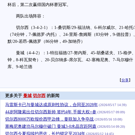
杯后，第二次赢得国内杯赛冠军。
两队出场阵容：
切尔西（3-4-2-1）：1-桑切斯/29-福法纳、6-科尔威尔、21-哈托
（74分钟，7-佩德罗-内托）、24-里斯-詹姆斯（83分钟，9-德拉普）、
默/20-若昂-佩德罗（86分钟，49-加纳乔）
曼城（4-4-2）：1-特拉福德/27-努内斯、45-胡桑诺夫、15-格伊、3
钟，8-科瓦契奇）、20-贝尔纳多-席尔瓦、42-塞梅尼奥、7-马尔穆什（4
库、9-哈兰德
【
分享
】
更多关于
曼城
切尔西
的新闻
马雷斯卡已与曼城达成原则性协议，合同至2028年
(2026/05/17 14:39)
44岁阿隆索出任切尔西新帅 签约4年 手握大权+参
(2026/05/17 09:09)
切尔西8000万欧报价西甲边锋，曼联加入争夺战
(2026/05/16 10:08)
塞梅尼奥建功马尔穆什破门 曼城3-0水晶宫距阿森
(2026/05/14 09:20)
切尔西今夏拟续约恩佐，长约锁定至2034年
(2026/05/12 14:45)