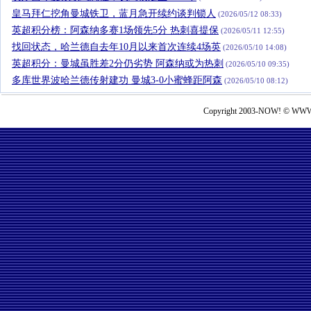
皇马拜仁挖角曼城铁卫，蓝月急开续约谈判锁人
(2026/05/12 08:33)
英超积分榜：阿森纳多赛1场领先5分 热刺喜提保
(2026/05/11 12:55)
找回状态，哈兰德自去年10月以来首次连续4场英
(2026/05/10 14:08)
英超积分：曼城虽胜差2分仍劣势 阿森纳或为热刺
(2026/05/10 09:35)
多库世界波哈兰德传射建功 曼城3-0小蜜蜂距阿森
(2026/05/10 08:12)
Copyright 2003-NOW! © WWW