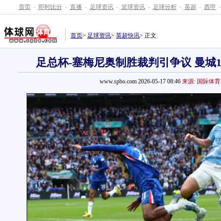
首页
-
即时比分
-
直播
-
足球资讯
-
篮球资讯
-
足球分析
-
英超
-
西甲
-
首页
>
足球资讯
>
英超快讯
> 正文
足总杯-塞梅尼奥制胜裁判引争议 曼城1
www.spbo.com 2026-05-17 08:46
来源: 国际体育