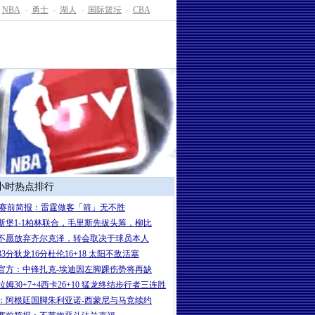
NBA
-
勇士
-
湖人
-
国际篮坛
-
CBA
4小时热点排行
A赛前简报：雷霆做客「箭」无不胜
斯堡1-1柏林联合，毛里斯先拔头筹，柳比
不愿放弃齐尔克泽，转会取决于球员本人
33分狄龙16分杜伦16+18 太阳不敌活塞
官方：中锋扎克-埃迪因左脚踝伤势将再缺
拉姆30+7+4西卡26+10 猛龙终结步行者三连胜
：阿根廷国脚朱利亚诺-西蒙尼与马竞续约