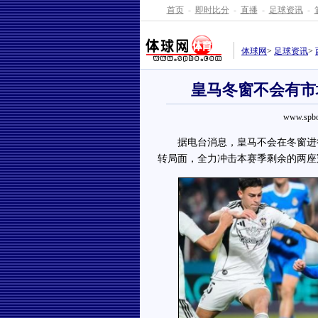
首页
-
即时比分
-
直播
-
足球资讯
-
体球网
>
足球资讯
>
皇马冬窗不会有市
www.spbo
据电台消息，皇马不会在冬窗进行
转局面，全力冲击本赛季剩余的两座