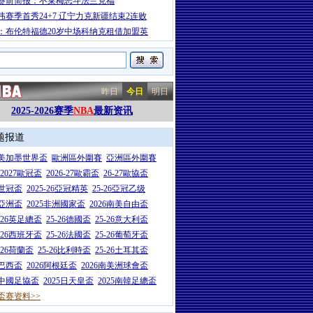
赛前简报：不莱梅恶斗法兰克福
伟赛季首秀24+7 辽宁力克新疆结束2连败
：布伦特福德20岁中场科纳克租借加盟英
昨日
今日
明日
2025-2026赛季
NBA
最新资讯
题报道
26美加墨世界盃
歐洲區外圍賽
亞洲區外圍賽
6-2027歐冠盃
2026-27歐霸盃
26-27歐協盃
5世冠盃
2025-26亞冠精英
25-26亞冠乙级
7亞洲盃
2025非洲國家盃
2026南美自由盃
5-26英足總盃
25-26德國盃
25-26意大利盃
5-26西班牙盃
25-26法國盃
25-26葡萄牙盃
5-26荷蘭盃
25-26比利時盃
25-26土耳其盃
6巴西盃
2026阿根廷盃
2026南美洲球會盃
6中國足協盃
2025日天皇盃
2025南韓足總盃
盃赛资料>>