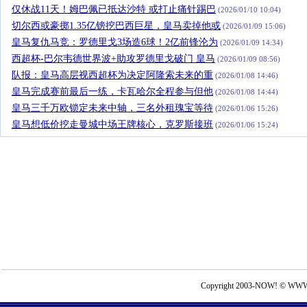
仅休战11天！姆巴佩已抵达沙特 或打止痛针踢巴
(2026/01/10 10:04)
切尔西或豪掷1.35亿镑挖巴西巨星，皇马卖掉他或
(2026/01/09 15:06)
皇马复仇马竞：罗德里戈3场造6球！2亿前锋沦为
(2026/01/09 14:34)
西超杯-巴尔韦德世界波+助攻罗德里戈破门 皇马
(2026/01/09 08:56)
队报：皇马高层视西超杯为决定阿隆索未来的重
(2026/01/08 14:46)
皇马完成赛前最后一练，卡瓦哈尔全程参与但他
(2026/01/08 14:44)
皇马三千万欧锁定未来中轴，三名外租瑰宝等待
(2026/01/06 15:26)
皇马想低价挖走曼城中场王牌核心，克罗斯接班
(2026/01/06 15:24)
Copyright 2003-NOW! © WWW