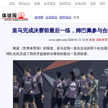
首页
-
即时比分
-
直播
-
足球资讯
-
篮球资讯
-
足球分析
-
英超
-
西甲
-
体球网
>
足球资讯
>
西甲快讯
> 正文
皇马完成决赛前最后一练，姆巴佩参与合
www.spbo.com 2026-01-11 14:36
来源: 国际体育
根据《世界体育报》的报道，皇马近期一直在吉达的阿卜杜拉国
球队在此完成了西班牙超级杯决赛前的最后一堂训练课。