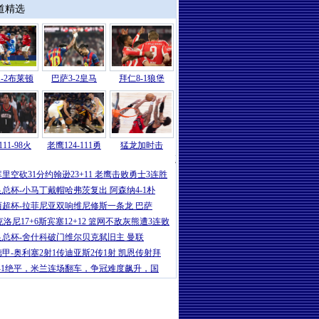
道精选
-2布莱顿
巴萨3-2皇马
拜仁8-1狼堡
11-98火
老鹰124-111勇
猛龙加时击
NBA
|
威少15+10杜兰特23分 火箭爆
库里空砍31分约翰逊23+11 老鹰击败勇士3连胜
足总杯-小马丁戴帽哈弗茨复出 阿森纳4-1朴
西超杯-拉菲尼亚双响维尼修斯一条龙 巴萨
克洛尼17+6斯宾塞12+12 篮网不敌灰熊遭3连败
足总杯-舍什科破门维尔贝克弑旧主 曼联
德甲-奥利塞2射1传迪亚斯2传1射 凯恩传射拜
1-1绝平，米兰连场翻车，争冠难度飙升，国