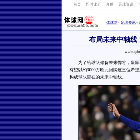
首页
-
即时比分
-
直播
-
足球资讯
-
体球网
>
足球资讯
>
布局未来中轴线！
www.spbo
为了给球队储备未来悍将，皇家马
有望以约3000万欧元回购这三位
构成球队潜在的未来中轴线。