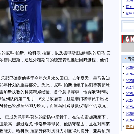
NB
官方
意甲
尼科·帕斯、哈科沃·拉蒙，以及德甲斯图加特队的切马·安
专
尔德贝巴斯，通过外租期间的稳定表现推进回归进程，他们
20
202
乐部已确定他将于今年六月永久回归。去年夏天，皇马告知
202
26年计划的重要部分。为此，尼科·帕斯拒绝了热刺等英超球
202
布雷加斯执教的科莫积累经验。首个意甲赛季，他贡献6球9助
202
球位列队内第二射手，6次助攻居首，且是非门将球员中出场
202
身价已经涨至6500万欧元，而皇马回购条款仅需900万欧元。
202
202
，已成为意甲科莫队的后防中坚骨干。在法布雷加斯麾下，
202
中卫最高，超过迭戈·卡洛斯等球员。他防守稳固，且在对阵莱
更多
攻能力。哈科沃·拉蒙身体对抗能力明显得到提升，兼具预判