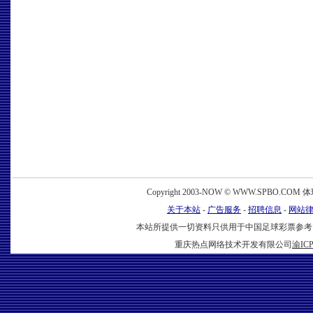
www.spbo.com
Copyright 2003-NOW © WWW.SPBO.COM 体球网 
关于本站
-
广告服务
-
招聘信息
-
网站
本站所提供一切资料只供用于中国足球彩票参考
重庆热点网络技术开发有限公司
渝ICP