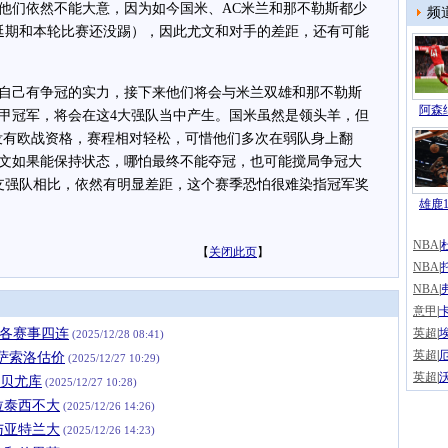
他们依然不能大意，因为如今国米、AC米兰和那不勒斯都少
频
赛延期和本轮比赛还没踢），因此尤文和对手的差距，还有可能
己有争冠的实力，接下来他们将会与米兰双雄和那不勒斯
阿森纳
甲冠军，将会在这4大强队当中产生。国米虽然是领头羊，但
没有欧战资格，赛程相对轻松，可惜他们多次在弱队身上翻
文如果能保持状态，哪怕最终不能夺冠，也可能搅局争冠大
支强队相比，依然有明显差距，这个赛季恐怕很难染指冠军奖
雄鹿1
NBA
|
【
关闭此页
】
NBA
|
NBA
|
意甲
|
萨各赛事四连
英超
|
(2025/12/28 08:41)
英超
|
萨索洛估价
(2025/12/27 10:29)
英超
|
卫贝尤库
(2025/12/27 10:28)
拉泰西不大
(2025/12/26 14:26)
与亚特兰大
(2025/12/26 14:23)