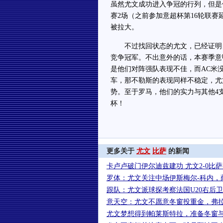
虽然尤文成功进入争冠的行列，但是
赛2场（之前参加意超杯第16轮联
被拉大。
不过找回状态的尤文，已经证明自
竞争冠军。不出意外的话，本赛季意
是他们对阵强队表现不佳，而AC米
车，那不勒斯的表现同样不稳定，尤
势。至于罗马，他们的实力与其他4
杯！
更多关于
尤文
比萨
的新闻
卡卢卢破门伊尔迪兹建功 尤文2-0比
罗体：尤文关注中场伊斯梅尔-科内，
跟队：尤文派球探考察法国U20右后
意天空：尤文不愿意冬窗投重金，弗
尤文梦想得到帕莱斯特拉，准备冬窗