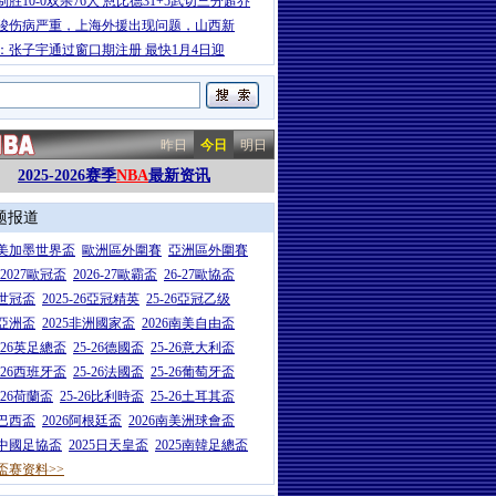
制胜10-0双杀76人 恩比德31+5武切三分超乔
骏伤病严重，上海外援出现问题，山西新
：张子宇通过窗口期注册 最快1月4日迎
昨日
今日
明日
2025-2026赛季
NBA
最新资讯
题报道
26美加墨世界盃
歐洲區外圍賽
亞洲區外圍賽
6-2027歐冠盃
2026-27歐霸盃
26-27歐協盃
5世冠盃
2025-26亞冠精英
25-26亞冠乙级
7亞洲盃
2025非洲國家盃
2026南美自由盃
5-26英足總盃
25-26德國盃
25-26意大利盃
5-26西班牙盃
25-26法國盃
25-26葡萄牙盃
5-26荷蘭盃
25-26比利時盃
25-26土耳其盃
6巴西盃
2026阿根廷盃
2026南美洲球會盃
6中國足協盃
2025日天皇盃
2025南韓足總盃
盃赛资料>>