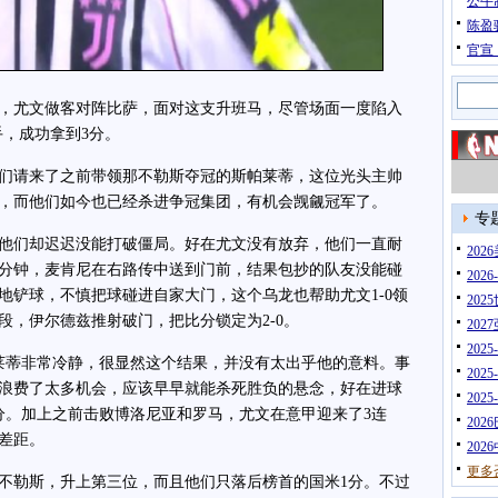
公牛
陈盈
官宣
轮，尤文做客对阵比萨，面对这支升班马，尽管场面一度陷入
手，成功拿到3分。
们请来了之前带领那不勒斯夺冠的斯帕莱蒂，这位光头主帅
，而他们如今也已经杀进争冠集团，有机会觊觎冠军了。
专
们却迟迟没能打破僵局。好在尤文没有放弃，他们一直耐
20
3分钟，麦肯尼在右路传中送到门前，结果包抄的队友没能碰
202
地铲球，不慎把球碰进自家大门，这个乌龙也帮助尤文1-0领
202
段，伊尔德兹推射破门，把比分锁定为2-0。
202
202
蒂非常冷静，很显然这个结果，并没有太出乎他的意料。事
202
浪费了太多机会，应该早早就能杀死胜负的悬念，好在进球
202
分。加上之前击败博洛尼亚和罗马，尤文在意甲迎来了3连
202
差距。
202
更多
勒斯，升上第三位，而且他们只落后榜首的国米1分。不过