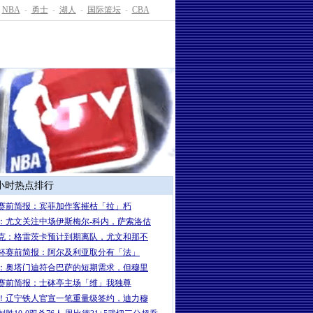
NBA
-
勇士
-
湖人
-
国际篮坛
-
CBA
4小时热点排行
赛前简报：宾菲加作客摧枯「拉」朽
：尤文关注中场伊斯梅尔-科内，萨索洛估
克：格雷茨卡预计到期离队，尤文和那不
杯赛前简报：阿尔及利亚取分有「法」
：奥塔门迪符合巴萨的短期需求，但穆里
赛前简报：士砵亭主场「维」我独尊
！辽宁铁人官宣一笔重量级签约，迪力穆