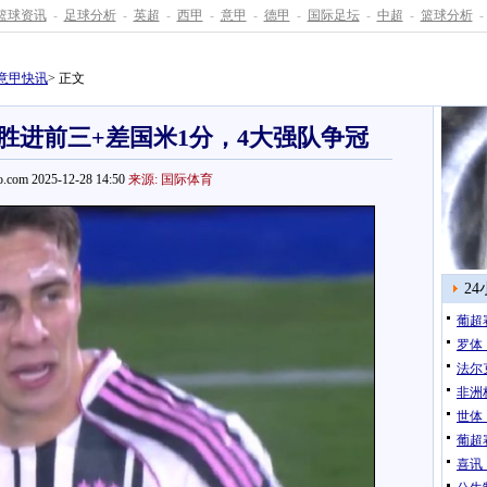
篮球资讯
-
足球分析
-
英超
-
西甲
-
意甲
-
德甲
-
国际足坛
-
中超
-
篮球分析
-
意甲快讯
> 正文
胜进前三+差国米1分，4大强队争冠
.com 2025-12-28 14:50
来源: 国际体育
2
葡超
罗体
法尔
非洲
世体
葡超
喜讯