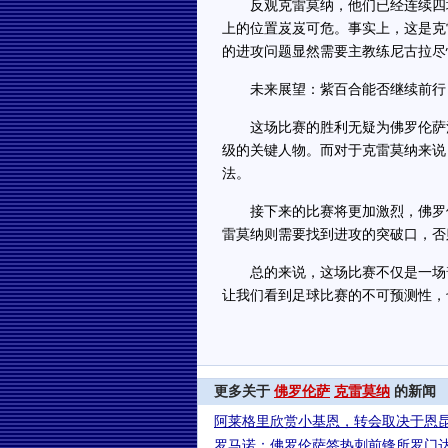
反观克雷莫纳，他们已经连续四场
上的位置岌岌可危。事实上，这是克雷
的进攻问题显然需要主教练尼古拉尽
未来展望：紫百合能否继续前行
这场比赛的胜利无疑为佛罗伦萨注
级的关键人物。而对于克雷莫纳来说
法。
接下来的比赛将更加激烈，佛罗伦
雷莫纳则需要找到进攻的突破口，否
总的来说，这场比赛不仅是一场普
让我们看到足球比赛的不可预测性，
更多关于
佛罗伦萨
克雷莫纳
的新闻
阿莱格里欣赏小基恩，转会取决于恩
罗马诺：佛罗伦萨签热刺前锋所罗门