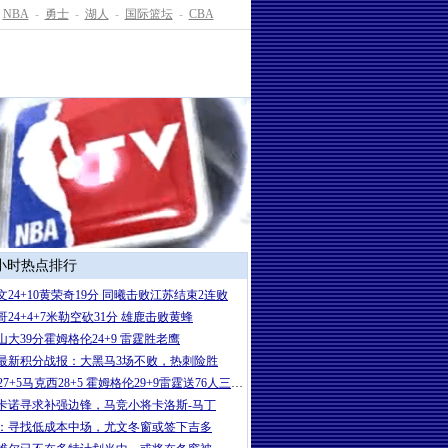
NBA
-
勇士
-
湖人
-
国际篮坛
-
CBA
4小时热点排行
文24+10黄荣奇19分 同曦击败江苏结束2连败
哥24+4+7米勒空砍31分 雄鹿击败黄蜂
山大39分霍姆格伦24+9 雷霆胜老鹰
最新积分战报：大黑马3场不败，热刺险胜
SGA27+5马克西28+5 霍姆格伦29+9雷霆送76人三连败
卡诺寻求补强边锋，马竞小将卡洛斯-马丁
：寻找低成本中场，尤文冬窗或签下吉多