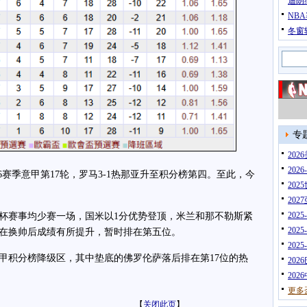
迪朗
NB
冬窗
专
20
202
26赛季意甲第17轮，罗马3-1热那亚升至积分榜第四。至此，今
202
202
202
赛事均少赛一场，国米以1分优势登顶，米兰和那不勒斯紧
202
在换帅后成绩有所提升，暂时排在第五位。
202
积分榜降级区，其中垫底的佛罗伦萨落后排在第17位的热
202
202
更多
【
关闭此页
】