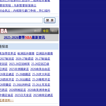
维尔已不在多特计划当中，或将在冬窗被
A赛前简报：马刺誓要斩落骑士
转会风云：内维斯引豪门争抢，拜仁续约
昨日
今日
明日
2025-2026赛季
NBA
最新资讯
题报道
26美加墨世界盃
歐洲區外圍賽
亞洲區外圍賽
6-2027歐冠盃
2026-27歐霸盃
26-27歐協盃
5世冠盃
2025-26亞冠精英
25-26亞冠乙级
7亞洲盃
2025非洲國家盃
2026南美自由盃
5-26英足總盃
25-26德國盃
25-26意大利盃
5-26西班牙盃
25-26法國盃
25-26葡萄牙盃
5-26荷蘭盃
25-26比利時盃
25-26土耳其盃
6巴西盃
2026阿根廷盃
2026南美洲球會盃
6中國足協盃
2025日天皇盃
2025南韓足總盃
盃赛资料>>