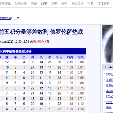
篮球资讯
-
足球分析
-
英超
-
西甲
-
意甲
-
德甲
-
国际足坛
-
中超
-
篮球分析
-
意甲快讯
> 正文
：前五积分呈等差数列 佛罗伦萨垫底
.com 2025-12-30 11:58
来源: 国际体育
2
郭昊
字母
亚历
英超
巴列
米体