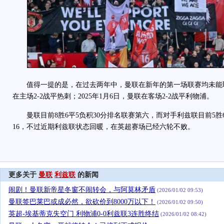
值得一提的是，在过去两年中，曼联在新年的第一场联赛均未能取胜。
在主场2-2战平热刺；2025年1月6日，曼联在客场2-2战平利物浦。
曼联目前8胜6平5负积30分排名联赛第六，而对手利兹联目前5胜6
16，不过近期利兹联状态回暖，在英超赛场已经六轮不败。
更多关于
曼联
利兹联
的新闻
闹剧！曼联新帝星冬窗不闹转会，与阿莫林矛盾
(2026/01/02 09:53)
曼联签巴莱巴或成必然，欲砍价到8000万以下！
(2026/01/02 09:50)
英超-埃基蒂克失空门 利物浦0-0利兹联3连胜终结
(2026/01/02 08:42)