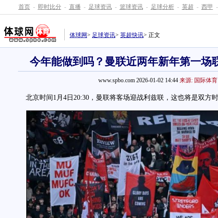
首页
-
即时比分
-
直播
-
足球资讯
-
篮球资讯
-
足球分析
-
英超
-
西甲
-
体球网
>
足球资讯
>
英超快讯
> 正文
今年能做到吗？曼联近两年新年第一场
www.spbo.com 2026-01-02 14:44
来源: 国际体育
北京时间1月4日20:30，曼联将客场迎战利兹联，这也将是双方