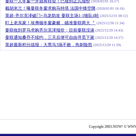
曼联一人冬窗一开就将转会！已接到正式报价
(2026/01/01 16:17)
截胡米兰！曝曼联冬窗求购马特塔 法国中锋空降
(2026/01/01 16:16)
英超-齐尔克泽破门+乌龙助攻 曼联主场1-1狼队4轮
(2025/12/31 08:12)
盯上老东家！埃弗顿冬窗豪赌，瞄准曼联两大 ＂
(2025/12/30 11:34)
曼联收到罗马求购齐尔克泽报价；目前曼联没谈
(2025/12/29 14:43)
曼联通知桑乔不续约，三天后便可自由寻觅下家
(2025/12/29 14:27)
英超最新积分战报：大黑马3场不败，热刺险胜
(2025/12/29 11:59)
Copyright 2003-NOW! © WWW