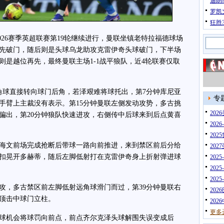
迪朗
罗凯
狂胜
2026赛季英超联赛第19轮继续进行，曼联坐镇老特拉福德球场
先破门，随后则是头球乌龙助攻克雷伊奇头球破门，下半场
则是越位再先，最终曼联主场1-1战平狼队，近4轮联赛仅取
球直接转向球门后角，若泽艰难将球托出，第7分钟库尼亚
专
手臂上主裁没有表示。第15分钟曼联左侧发动攻势，多古挑
20
偏出，第20分钟狼队快速进攻，右侧传中后球来到后点黄喜
202
202
海文前场完成抢断后带球一路向前推进，来到禁区前后分给
202
扣晃开多赫蒂，随后左脚低射打在克雷伊奇身上折射弹进球
202
202
202
，多古禁区前左脚低射远角球滑门而过，第39分钟曼联右
202
顶击中球门立柱。
202
更多
球机会将球罚向前点，前点齐尔克泽头球解围失误变成后