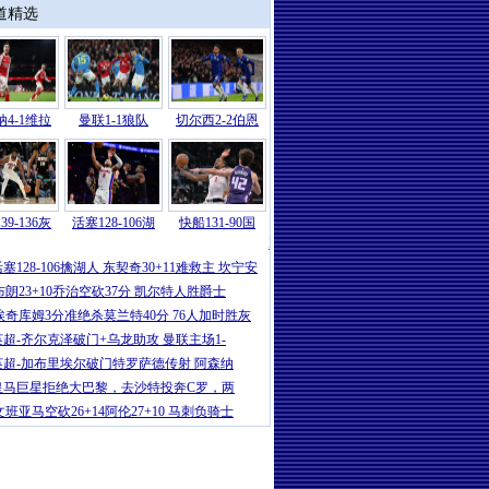
道精选
4-1维拉
曼联1-1狼队
切尔西2-2伯恩
39-136灰
活塞128-106湖
快船131-90国
NBA
|
伦纳德33+5+5哈登21分 快船4
塞128-106擒湖人 东契奇30+11难救主 坎宁安
布朗23+10乔治空砍37分 凯尔特人胜爵士
埃奇库姆3分准绝杀莫兰特40分 76人加时胜灰
英超-齐尔克泽破门+乌龙助攻 曼联主场1-
英超-加布里埃尔破门特罗萨德传射 阿森纳
皇马巨星拒绝大巴黎，去沙特投奔C罗，两
文班亚马空砍26+14阿伦27+10 马刺负骑士