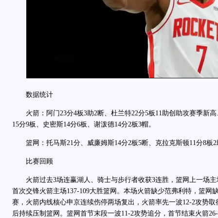
数据统计
火箭：阿门23分4板3助2断、杜兰特22分5板11助创助攻赛季新高、
15分9板、史密斯14分6板、谢泼德14分2板3帽。
篮网：托马斯21分、威廉姆斯14分2板5断、克拉克斯顿11分8板2
比赛回顾
火箭过去3场连赢湖人、骑士与步行者收获3连胜，篮网上一场主场10
首次交锋火箭主场137-109大胜篮网。本场火箭缺少范弗利特，篮
赛，火箭内线核心申京连续伤停两场复出，火箭率先一波12-2攻势
后持续压制篮网。篮网首节末段一波11-2攻势追分，首节结束火箭26-