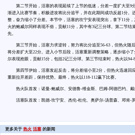
第二节开始，活塞的表现延续了上节的低迷，分差一度扩大至9分
渐进入比赛节奏，积极进攻将比分追平，并在此期间成功反超1分。
整，奋力缩小了分差。本节中，活塞的坎宁安表现突出，拿下11分
火的鲍威尔同样表现不俗，贡献11分，其中有3记三分球。第二节结束时
先。
第三节开始，活塞力求逆转，努力将比分追至56-63，但热火随
将分差扩大至22分。进入小节后段，活塞重新调整策略，逐步缩小
尔表现抢眼，贡献15分，包括2记三分球。第三节结束时，热火以94-
第四节伊始，活塞发起反击，将分差缩小至2分，但热火迅速回应
重新拉开差距，保持优势。最终，热火以118-112赢下比赛。
热火队首发：诺曼-鲍威尔、安德鲁-维金斯、巴姆-阿德巴约、戴维
活塞队首发：凯德-坎宁安、杰伦-杜伦、奥萨尔-汤普森、邓肯-罗
更多关于
热火
活塞
的新闻