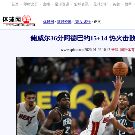
首页
-
即时比分
-
直播
-
足球资讯
-
篮球资讯
-
足球分析
-
英超
-
西甲
-
体球网
>
篮球资讯
>
NBA-诸强
> 正文
鲍威尔36分阿德巴约15+14 热火击
www.spbo.com 2026-01-02 10:47
来源: 国际体育