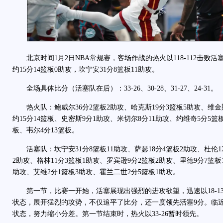
北京时间1月2日NBA常规赛，客场作战的热火以118-112击败活
约15分14篮板0助攻，坎宁安31分8篮板11助攻。
全场具体比分（活塞队在后）：33-26、30-28、31-27、24-31。
热火队：鲍威尔36分2篮板2助攻、哈克斯19分3篮板5助攻、维金斯
约15分14篮板、史密斯9分1助攻、米切尔8分11助攻、约维奇5分5篮
板、韦尔4分13篮板。
活塞队：坎宁安31分8篮板11助攻、萨瑟18分4篮板2助攻、杜伦12
2助攻、格林11分3篮板1助攻、罗宾逊9分2篮板2助攻、里德9分7篮板
助攻、艾维2分1篮板3助攻、霍兰二世2分5篮板1助攻。
第一节，比赛一开始，活塞展现出强烈的进攻欲望，迅速以18-1
状态，展开猛烈的攻势，不仅追平了比分，还一度领先活塞9分。临
状态，努力缩小分差。第一节结束时，热火以33-26暂时领先。