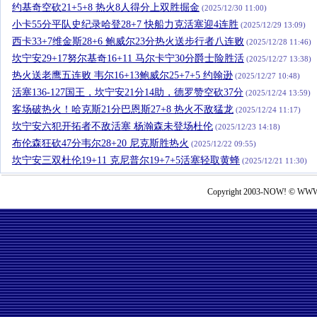
约基奇空砍21+5+8 热火8人得分上双胜掘金
(2025/12/30 11:00)
小卡55分平队史纪录哈登28+7 快船力克活塞迎4连胜
(2025/12/29 13:09)
西卡33+7维金斯28+6 鲍威尔23分热火送步行者八连败
(2025/12/28 11:46)
坎宁安29+17努尔基奇16+11 马尔卡宁30分爵士险胜活
(2025/12/27 13:38)
热火送老鹰五连败 韦尔16+13鲍威尔25+7+5 约翰逊
(2025/12/27 10:48)
活塞136-127国王，坎宁安21分14助，德罗赞空砍37分
(2025/12/24 13:59)
客场破热火！哈克斯21分巴恩斯27+8 热火不敌猛龙
(2025/12/24 11:17)
坎宁安六犯开拓者不敌活塞 杨瀚森未登场杜伦
(2025/12/23 14:18)
布伦森狂砍47分韦尔28+20 尼克斯胜热火
(2025/12/22 09:55)
坎宁安三双杜伦19+11 克尼普尔19+7+5活塞轻取黄蜂
(2025/12/21 11:30)
Copyright 2003-NOW! © WWW