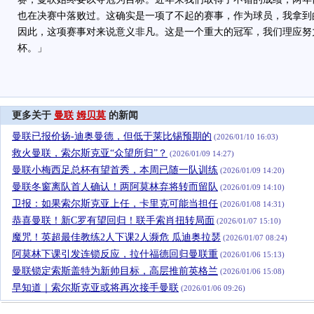
也在决赛中落败过。这确实是一项了不起的赛事，作为球员，我拿到
因此，这项赛事对来说意义非凡。这是一个重大的冠军，我们理应努
杯。」
更多关于
曼联
姆贝莫
的新闻
曼联已报价扬-迪奥曼德，但低于莱比锡预期的
(2026/01/10 16:03)
救火曼联，索尔斯克亚“众望所归”？
(2026/01/09 14:27)
曼联小梅西足总杯有望首秀，本周已随一队训练
(2026/01/09 14:20)
曼联冬窗离队首人确认！两阿莫林弃将转而留队
(2026/01/09 14:10)
卫报：如果索尔斯克亚上任，卡里克可能当担任
(2026/01/08 14:31)
恭喜曼联！新C罗有望回归！联手索肖扭转局面
(2026/01/07 15:10)
魔咒！英超最佳教练2人下课2人濒危 瓜迪奥拉瑟
(2026/01/07 08:24)
阿莫林下课引发连锁反应，拉什福德回归曼联重
(2026/01/06 15:13)
曼联锁定索斯盖特为新帅目标，高层推前英格兰
(2026/01/06 15:08)
早知道｜索尔斯克亚或将再次接手曼联
(2026/01/06 09:26)