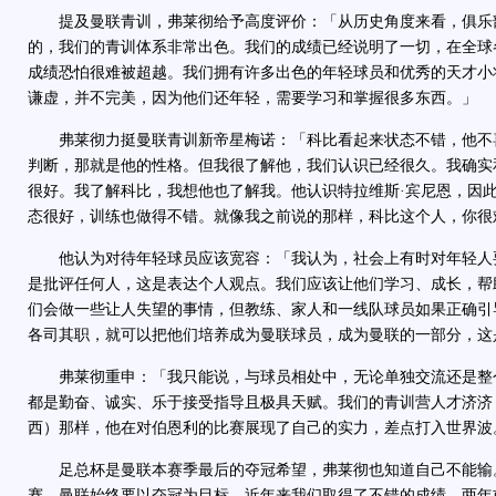
提及曼联青训，弗莱彻给予高度评价：「从历史角度来看，俱乐
的，我们的青训体系非常出色。我们的成绩已经说明了一切，在全球
成绩恐怕很难被超越。我们拥有许多出色的年轻球员和优秀的天才小
谦虚，并不完美，因为他们还年轻，需要学习和掌握很多东西。」
弗莱彻力挺曼联青训新帝星梅诺：「科比看起来状态不错，他不
判断，那就是他的性格。但我很了解他，我们认识已经很久。我确实
很好。我了解科比，我想他也了解我。他认识特拉维斯·宾尼恩，因
态很好，训练也做得不错。就像我之前说的那样，科比这个人，你很
他认为对待年轻球员应该宽容：「我认为，社会上有时对年轻人
是批评任何人，这是表达个人观点。我们应该让他们学习、成长，帮
们会做一些让人失望的事情，但教练、家人和一线队球员如果正确引
各司其职，就可以把他们培养成为曼联球员，成为曼联的一部分，这
弗莱彻重申：「我只能说，与球员相处中，无论单独交流还是整
都是勤奋、诚实、乐于接受指导且极具天赋。我们的青训营人才济济
西）那样，他在对伯恩利的比赛展现了自己的实力，差点打入世界波
足总杯是曼联本赛季最后的夺冠希望，弗莱彻也知道自己不能输
赛，曼联始终要以夺冠为目标。近年来我们取得了不错的成绩，两年