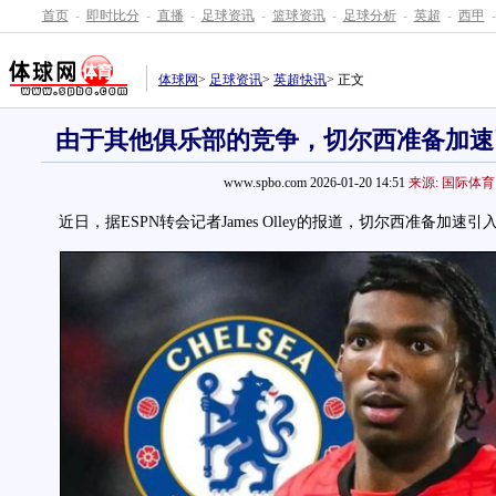
首页
-
即时比分
-
直播
-
足球资讯
-
篮球资讯
-
足球分析
-
英超
-
西甲
-
体球网
>
足球资讯
>
英超快讯
> 正文
由于其他俱乐部的竞争，切尔西准备加速
www.spbo.com 2026-01-20 14:51
来源: 国际体育
近日，据ESPN转会记者James Olley的报道，切尔西准备加速