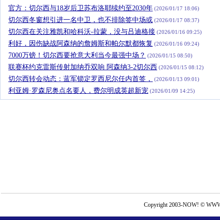
官方：切尔西与18岁后卫苏布洛耶续约至2030年
(2026/01/17 18:06)
切尔西冬窗想引进一名中卫，也不排除签中场或
(2026/01/17 08:37)
切尔西在关注雅凯和哈科沃-拉蒙，没与吕迪格接
(2026/01/16 09:25)
利好，因伤缺战阿森纳的詹姆斯和帕尔默都恢复
(2026/01/16 09:24)
7000万镑！切尔西要抢意大利当今最强中场？
(2026/01/15 08:50)
联赛杯约克雷斯传射加纳乔双响 阿森纳3-2切尔西
(2026/01/15 08:12)
切尔西转会动态：蓝军锁定罗西尼尔任内首签，
(2026/01/13 09:01)
利亚姆·罗森尼奥点名要人，费尔明成英超新宠
(2026/01/09 14:25)
Copyright 2003-NOW! © WWW