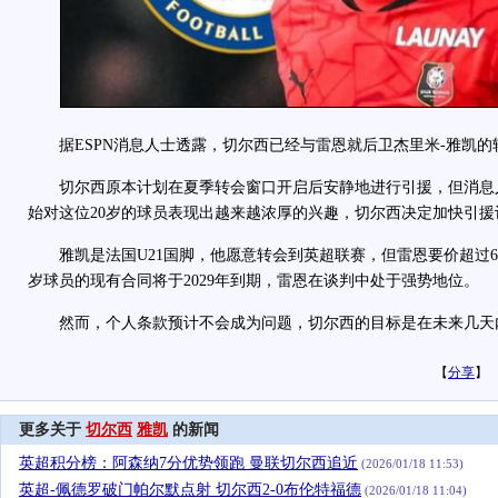
据ESPN消息人士透露，切尔西已经与雷恩就后卫杰里米-雅凯的
切尔西原本计划在夏季转会窗口开启后安静地进行引援，但消息
始对这位20岁的球员表现出越来越浓厚的兴趣，切尔西决定加快引援
雅凯是法国U21国脚，他愿意转会到英超联赛，但雷恩要价超过60
岁球员的现有合同将于2029年到期，雷恩在谈判中处于强势地位。
然而，个人条款预计不会成为问题，切尔西的目标是在未来几天
【
分享
】
更多关于
切尔西
雅凯
的新闻
英超积分榜：阿森纳7分优势领跑 曼联切尔西追近
(2026/01/18 11:53)
英超-佩德罗破门帕尔默点射 切尔西2-0布伦特福德
(2026/01/18 11:04)