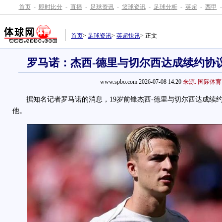
首页
-
即时比分
-
直播
-
足球资讯
-
篮球资讯
-
足球分析
-
英超
-
西甲
-
首页
>
足球资讯
>
英超快讯
> 正文
罗马诺：杰西-德里与切尔西达成续约协
www.spbo.com 2026-07-08 14:20
来源: 国际体育
据知名记者罗马诺的消息，19岁前锋杰西-德里与切尔西达成续
他。