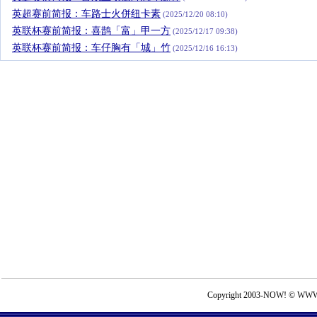
英超赛前简报：车路士火併纽卡素
(2025/12/20 08:10)
英联杯赛前简报：喜鹊「富」甲一方
(2025/12/17 09:38)
英联杯赛前简报：车仔胸有「城」竹
(2025/12/16 16:13)
Copyright 2003-NOW! © WWW