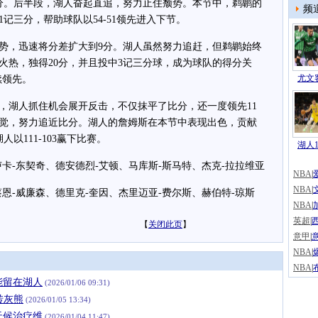
分。后半段，湖人奋起直追，努力止住颓势。本节中，鹈鹕的
频
记三分，帮助球队以54-51领先进入下节。
，迅速将分差扩大到9分。湖人虽然努力追赶，但鹈鹕始终
火热，独得20分，并且投中3记三分球，成为球队的得分关
尤文客
续领先。
湖人抓住机会展开反击，不仅抹平了比分，还一度领先11
觉，努力追近比分。湖人的詹姆斯在本节中表现出色，贡献
以111-103赢下比赛。
湖人1
-东契奇、德安德烈-艾顿、马库斯-斯马特、杰克-拉拉维亚
NBA
|
NBA
|
-威廉森、德里克-奎因、杰里迈亚-费尔斯、赫伯特-琼斯
NBA
|
英超
|
【
关闭此页
】
意甲
|
NBA
|
NBA
|
能留在湖人
(2026/01/06 09:31)
逆转灰熊
(2026/01/05 13:34)
天候治疗维
(2026/01/04 11:47)