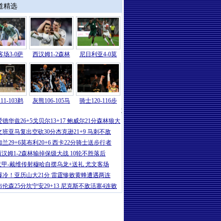
道精选
场3-0萨
西汉姆1-2森林
尼日利亚4-0莫
11-103鹈
灰熊106-105马
骑士120-116步
湖人
|
詹姆斯30+8+8东契奇30+10 艾顿
爱德华兹26+5戈贝尔13+17 鲍威尔21分森林狼大
文班亚马复出空砍30分杰克逊21+9 马刺不敌
加兰29+6莫布利20+6 西卡22分骑士送步行者
西汉姆1-2森林输掉保级大战 10轮不胜落后
意甲-戴维传射穆哈自摆乌龙+送礼 尤文客场
爆冷！亚历山大21分 雷霆惨败黄蜂遭遇两连
布伦森25分坎宁安29+13 尼克斯不敌活塞4连败