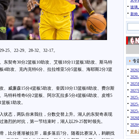
意甲
玻璃
新帅
22-29、28-32、32-17。
专
契奇30分2篮板10助攻、艾顿18分11篮板3助攻、斯马特
篮板4助攻、克内克特6分、拉拉维亚5分5篮板、海耶斯2分3篮
20
202
202
、威廉森15分4篮板5助攻、奎因10分13篮板8助攻、费尔斯
202
攻、马特科维奇6分2篮板、阿尔瓦拉多5分4篮板6助攻、皮维5
202
1篮板1助攻。
202
202
状态，两队你来我往，分数交替上升。湖人的东契奇表现
202
过激烈的对抗，第一节结束时，湖人以29-25暂时领先。
202
更多
，比分逐渐被拉开，最多落后7分。随着比赛深入，鹈鹕找