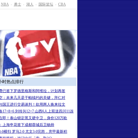
NBA
-
勇士
-
湖人
-
国际篮坛
-
CBA
4小时热点排行
费已签下罗德里格斯和阿维拉，计划再签
空：未来几天是于帕续约的关键，拜仁对
与国王进行交易谈判！欲用两人换来拉文
17+8+6 刘传兴12+7 山西6人上双送四川11连
在即！泰山锁定黑又硬中卫，身价120万欧
：上海申花签下成都蓉城后卫杨帅
-0横扫 罗马2-0 尤文3-0完胜，意甲最新积