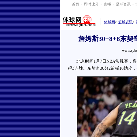
首页
-
即时比分
-
直播
-
足球资讯
-
体球网
>
篮球资讯
>
詹姆斯30+8+8东契
www.spbo
北京时间1月7日NBA常规赛，客场
得3连胜。东契奇30分2篮板10助攻，