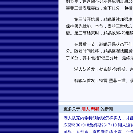
到节奏，迅速缩小分差并成功反超3
墨菲三世表现突出，拿下11分，包括1
第三节开始后，鹈鹕继续加强攻势
保持领先优势。本节，墨菲三世状态
键。第三节结束时，鹈鹕以86-79继
在最后一节，鹈鹕开局状态不佳，
分。随着时间推移，鹈鹕逐渐找回感
了10分，其中包括2记三分球，最终湖人
湖人队首发：勒布朗-詹姆斯、卢卡
鹈鹕队首发：特雷-墨菲三世、蔡恩
更多关于
湖人
鹈鹕
的新闻
湖人队克内希特须展现怎样实力，才
东契奇36+9+8詹姆斯26+7+10 湖人
美媒：东契奇一直忍受剧痛比赛，全