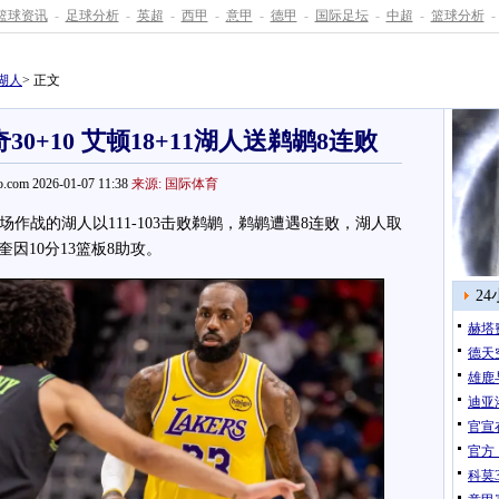
篮球资讯
-
足球分析
-
英超
-
西甲
-
意甲
-
德甲
-
国际足坛
-
中超
-
篮球分析
-
湖人
> 正文
奇30+10 艾顿18+11湖人送鹈鹕8连败
.com 2026-01-07 11:38
来源: 国际体育
作战的湖人以111-103击败鹈鹕，鹈鹕遭遇8连败，湖人取
奎因10分13篮板8助攻。
2
赫塔
德天
雄鹿
迪亚洛
官宣
官方
科莫3