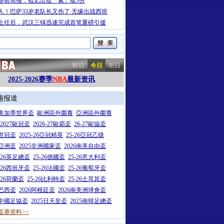
赛前简报：祖记出征「索」取3分
人！巴萨33岁老队长又伤了 无缘出战西班
上任后，武汉三镇迅速完成首笔重磅引援
昨日
今日
明日
2025-2026赛季
NBA
最新资讯
题报道
26美加墨世界盃
歐洲區外圍賽
亞洲區外圍賽
6-2027歐冠盃
2026-27歐霸盃
26-27歐協盃
5世冠盃
2025-26亞冠精英
25-26亞冠乙级
7亞洲盃
2025非洲國家盃
2026南美自由盃
5-26英足總盃
25-26德國盃
25-26意大利盃
5-26西班牙盃
25-26法國盃
25-26葡萄牙盃
5-26荷蘭盃
25-26比利時盃
25-26土耳其盃
6巴西盃
2026阿根廷盃
2026南美洲球會盃
6中國足協盃
2025日天皇盃
2025南韓足總盃
盃赛资料>>