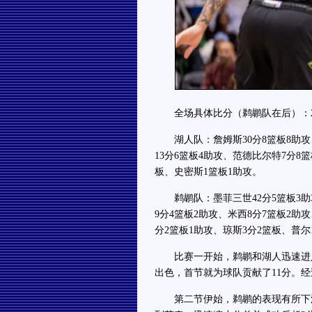
全场具体比分（鹈鹕队在后）：29-25、
湖人队：詹姆斯30分8篮板8助攻、东
13分6篮板4助攻、范德比尔特7分8
板、史密斯1篮板1助攻。
鹈鹕队：墨菲三世42分5篮板3助攻
9分4篮板2助攻、米西8分7篮板2助
分2篮板1助攻、琼斯3分2篮板、普尔
比赛一开始，鹈鹕和湖人迅速进入
出色，首节就为球队贡献了11分。经
第二节伊始，鹈鹕的表现有所下滑