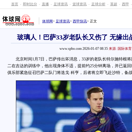
首页
-
即时比分
-
直播
-
足球资讯
-
篮球资讯
-
足球分析
-
英超
-
西甲
-
体球网
>
足球资讯
>
西甲快讯
> 正文
玻璃人！巴萨33岁老队长又伤了 无缘出
www.spbo.com 2026-01-07 08:35
来源: 国际体育
北京时间1月7日，巴萨传出坏消息，33岁的老队长特尔施特根将
二在吉达的训练中，他出现身体不适，提前约25分钟离场，并已返
俱乐部紧急征召巴萨二队门将迭戈·科亨，后者将立即飞赴沙特，备