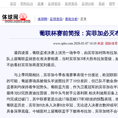
首页
-
即时比分
-
直播
-
足球资讯
-
篮球资讯
-
足球分析
-
英超
-
西甲
-
体球网
>
足球资讯
>
赛前分析
> 正文
葡联杯赛前简报：宾菲加必灭
www.spbo.com 2026-01-07 14:10
来源: 国际体育
週四凌晨，葡联盃准决赛上演另一场争夺，由宾菲加对阵布拉加
队上届葡联盃就曾在准决赛相遇，当时宾菲加3球大胜布拉加晋级，
不妨看好宾菲加再度笑到最后。
与上季同期相比，宾菲加今季各项赛事表现十分接近，欧冠联联
的可能，葡超赛场虽被领头羊波图拉开了10分差距，但己队不败金
盃赛则均保持着争冠势头。葡联盃方面，作为卫冕冠军的宾菲加在半
最终3比0完胜唐迪拉晋级，阵中头号射手云基利斯.柏夫利迪斯后备
均完成过破门，其中联赛更是出战17场贡献17球3助攻的惊豔表现
葡联盃历史，宾菲加9次杀入决赛8次夺冠，无论进入决赛次数抑或
具备深厚底蕴。今铺面对上届葡联盃手下败将布拉加，宾菲加绝不会