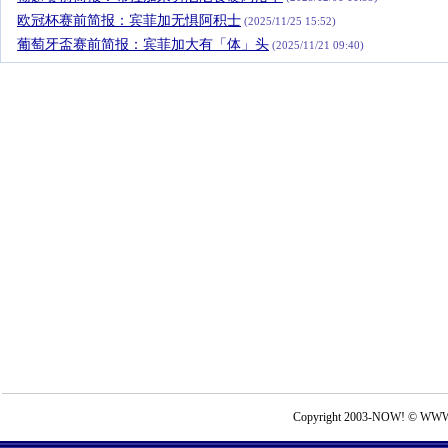
欧冠杯赛前简报：宾菲加无惧阿积士
(2025/11/25 15:52)
葡萄牙盃赛前简报：宾菲加大有「体」头
(2025/11/21 09:40)
Copyright 2003-NOW! © WWW