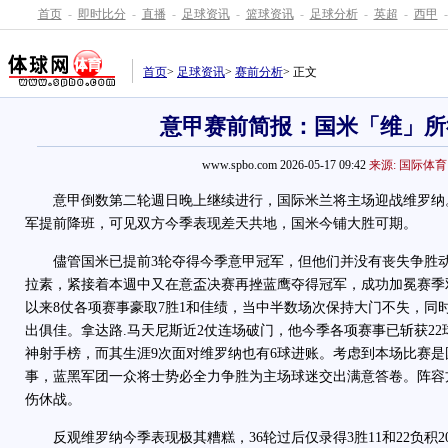
首页
-
即时比分
-
直播
-
足球资讯
-
篮球资讯
-
足球分析
-
英超
-
西甲
-
首页
>
足球资讯
>
赛前分析
> 正文
意甲赛前简报：国米「维」所
www.spbo.com 2026-05-17 09:42
来源: 国际体育
意甲倒数第二轮週日晚上继续进行，国际米兰将主场迎战维罗纳
军提前降班，可见双方今季表现差天共地，国米今铺大胜可期。
儘管国米已提前3轮夺得今季意甲冠军，但他们并没有丧失争胜动
拉素，紧接着本週中又在意盃决赛再挫蓝鹰夺得冠军，成功加冕赛季
以来8仗各项赛事豪取7胜1和佳绩，当中半数场次保持大门不失，同
出俱佳。拿达路.马天尼斯近2仗连场破门，他今季各项赛事已斩获22
神射手榜，而其生涯9次面对维罗纳也有6球进账。考虑到本场比赛
事，蓝黑军团一众将士势必全力争胜为主场球迷交出满意答卷。阵容
伤休战。
反观维罗纳今季表现极其糟糕，36轮过后仅录得3胜11和22负积2