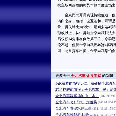
携主场两连胜的勇势本轮再度主场出
金泉尚武开局表现持续低迷，他们前
清白之身，包括一波五连和，可谓是
录，得失球比为8比9，期间多达4场
球或以上，从中得知金泉尚武打法大
后仅积14分排在倒数第三位，今季
沦不起。儘管金泉尚武近4轮作客赛
固，此番挥军出征，金泉尚武恐怕会
更多关于
全北汽车
金泉尚武
的新闻
韩K联赛前简报：仁川联硬撼全北汽车
韩足杯赛前简报：全北汽车「光」彩
全北汽车欲客场抽油「水」
(2021/11/20 
全北汽车3分「代」定落袋
(2021/11/04 1
全北汽车食硬水原三星
(2021/10/29 15:00
全北汽车激战蔚山现代
(2021/10/15 17:43