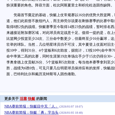
扮演重要的角色。阵容方面，杜比阿斯夏里士和积伦杜连因伤缺阵。
凭藉首节奠定的基础，快艇上仗常规赛以16分的优势大胜篮网，
道，他们此前曾不敌纽约人，而主帅劳尔说要在剩馀赛季的比赛中取得
取得8胜2负的战绩。快艇赛季至今取得14胜23负的战绩，暂时排名西
来越接近附加赛区域，对此球员肯定战意十足。值得一提的是，在上
比篮网少投篮至少24次、三分命中数更少，但最终至少16分赢球，这
壮举的球队。当然，几位明星球员功不可没，其中夏登上仗面对旧主
投10中，得到31分、4个篮板和6次助攻，据统计，13投10中(命中率76
命中率第二高的比赛，同时生涯第19次单场出手少于15次仍得分30+
李奥拿德上仗贡献26分、5个篮板和5次助攻，每当他本赛季拿到至少2
胜，战绩为6胜0负，可见只要几位明星球员保持应有的发挥，快艇
面，巴特利比尔和戴历克钟斯等人因伤倦勤。
更多关于
活塞
快艇
的新闻
NBA赛前简报：快艇目中无「人」
(2026/01/07 18:07)
NBA赛前简报：快艇「勇」字当头
(2026/01/05 18:48)