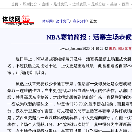
首页
-
即时比分
-
直播
-
足球资讯
-
篮球资讯
-
足球分析
-
英超
-
西甲
-
体球网
>
篮球资讯
>
赛前分析
> 正文
NBA赛前简报：活塞主场恭
www.spbo.com 2026-01-10 22:42
来源: 国际体育
週日早上，NBA常规赛继续展开激斗，活塞将坐镇主场迎战快艇
名，不过快艇近期衝劲十足，上仗更是重返胜轨，此番相遇各自都不
家，让我们拭目以待。
虽然上仗常规赛缺少卡迪甘宁咸，但活塞一众球员还是众志成城
豪取三连胜的佳绩，当中更包括以31分血洗纽约人的代表作。活塞目前
绩，并且高居东岸榜首，对此很难想象到他们近年来一直是联盟的送
一变成为联盟的强队之一，毕竟他们75.7%的胜率摆在眼前，而且赛季
分，仅次于卫冕冠军雷霆，可见稳健的防守是活塞本赛季取得好成绩
是，艾西亚史超活一直以球风硬朗着称，个人更偏向防守，而他上仗
表作，全场个人贡献31分、3个篮板和2次封阻，其中得分为生涯新
下，有力地承担起得分重任，甚至可以用「张飞穿针——粗中有细」