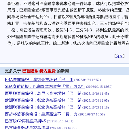
事征程。不过这对巴塞隆拿来说未必是一件坏事，球队可以把重心放
局后，巴塞隆拿近4场西甲联先后击败巴斯干尼亚、格兰卡纳里亚、
间单场得分全部达到90+，目前以22胜9负与梅西亚等队战绩持平，
格利亚、韦尔基般和奇云潘达今季西甲联表现出色，三人均场得分全
一役，奇云潘达表现高效，投篮8中5，三分5中3，得到全队最高的1
外巴塞隆拿阵中还有靴南高美斯这位曾经征战NBA的球员，此子今季
位)，是球队的内线王牌。综上所述，状态火热的巴塞隆拿此番胜券
【
分享
】
更多关于
巴塞隆拿
特内里费
的新闻
EBA赛前简报：摩纳哥主场好「巴」闭
(2026/04/24 16:52)
SBA赛前简报：巴塞隆拿东道主「雷」厉风行
(2026/02/15 15:59)
西甲联赛前简报：烏尼卡查主場好「巴」閉
(2025/10/19 11:45)
欧洲联赛前简报：彭拿典奈高斯好「巴」閉
(2025/10/04 12:05)
欧洲联赛前简报：彭拿典奈高斯好「巴」閉
(2025/10/03 11:16)
西超杯篮赛前简报：皇馬贏波不「費」力
(2025/09/27 10:50)
巴塞盼G2再胜皇马捧杯
(2021/06/15 14:51)
巴塞隆拿激战皇家马德里
(2021/06/13 16:29)