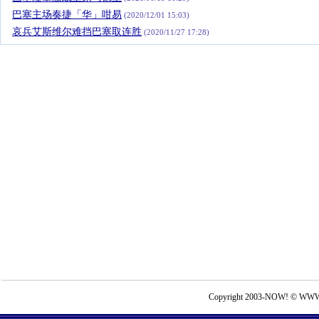
巴塞主场奏捷「华」咁易
(2020/12/01 15:03)
哀兵艾斯维尔难挡巴塞取连胜
(2020/11/27 17:28)
Copyright 2003-NOW! © WWW