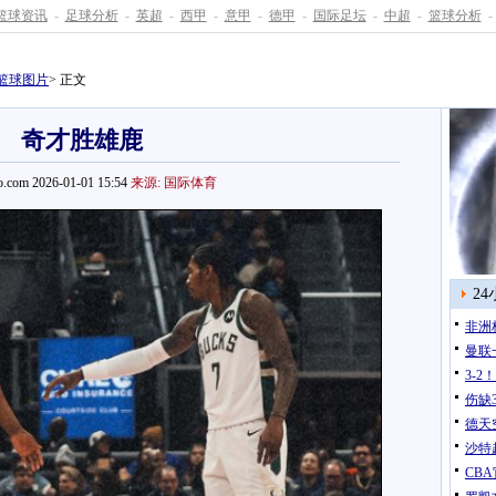
篮球资讯
-
足球分析
-
英超
-
西甲
-
意甲
-
德甲
-
国际足坛
-
中超
-
篮球分析
-
篮球图片
> 正文
奇才胜雄鹿
.com 2026-01-01 15:54
来源: 国际体育
2
非洲
曼联
3-
伤缺
德天
沙特
CB