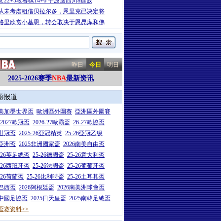
文22+5段睿骐14+6 宁波送四川8连败
从未考虑租借贝拉尔多，恩里克已决定将
格里欣赏小基恩，转会取决于恩昆库和佛
昨日
今日
明日
2025-2026赛季
NBA
最新资讯
题报道
26美加墨世界盃
歐洲區外圍賽
亞洲區外圍賽
6-2027歐冠盃
2026-27歐霸盃
26-27歐協盃
5世冠盃
2025-26亞冠精英
25-26亞冠乙级
7亞洲盃
2025非洲國家盃
2026南美自由盃
5-26英足總盃
25-26德國盃
25-26意大利盃
5-26西班牙盃
25-26法國盃
25-26葡萄牙盃
5-26荷蘭盃
25-26比利時盃
25-26土耳其盃
6巴西盃
2026阿根廷盃
2026南美洲球會盃
6中國足協盃
2025日天皇盃
2025南韓足總盃
盃赛资料>>