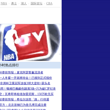
NBA
-
勇士
-
湖人
-
国际篮坛
-
CBA
4小时热点排行
杯赛前简报：麦克阿瑟誓赢流浪者
一人冬窗一开就将转会！已接到正式报价
2！非洲杯卫冕冠军连扳3球大逆转+获头名
3周！曝姆巴佩瞒伤踢满3场+只为破C罗纪录
空：瓦希即将租借加盟尼斯，150万欧无买
超赛前简报：希拉尔连胜「路」行得通
A官方：北京首钢已为曾凡博完成注册