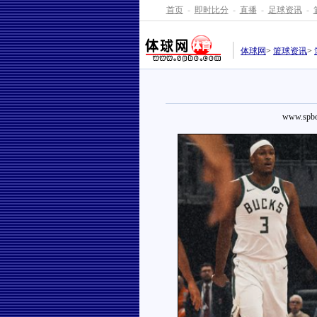
首页
-
即时比分
-
直播
-
足球资讯
-
体球网
>
篮球资讯
>
www.spbo