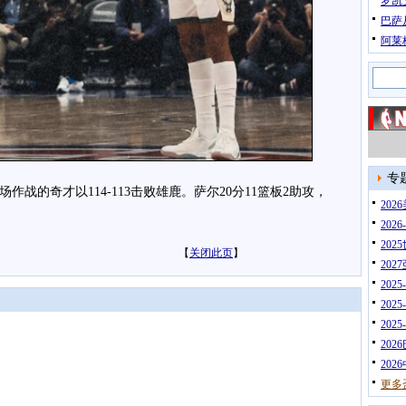
罗凯
巴萨
阿莱
专
战的奇才以114-113击败雄鹿。萨尔20分11篮板2助攻，
20
202
202
【
关闭此页
】
202
202
202
202
202
202
更多