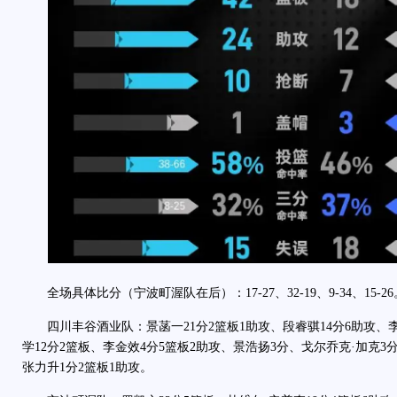
全场具体比分（宁波町渥队在后）：17-27、32-19、9-34、15-26
四川丰谷酒业队：景菡一21分2篮板1助攻、段睿骐14分6助攻、李
学12分2篮板、李金效4分5篮板2助攻、景浩扬3分、戈尔乔克·加克3
张力升1分2篮板1助攻。