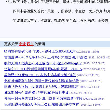
俗，砍下11分，并命中了3记三分球。最终，宁波町渥以106-73赢得
四川丰谷酒业队首发：景菡一、段睿骐、李金效、戈尔乔克·加克
宁波町渥队首发：罗凯文、扎维尔·辛普森、塔克·法尔、王俊杰
更多关于
宁波
四川
的新闻
哈姆雷特空砍40分 宁波6人得分上双主场擒天津
(2025/12/29 11:00)
古德温20+5+6李弘权13+2+2 上海36分大胜送四川7连败
(2025/12/28 08:48
换帅无用！杰克逊25分王俊杰13分 浙江79-88不敌宁
(2025/12/27 09:25)
贺希宁21+9+11深圳送四川开局6连败 景菡一24+6+5
(2025/12/25 09:38)
姜伟泽21分摩尔19+5+5 吉林主场击败宁波3连胜
(2025/12/23 11:20)
北京首钢豪取5连胜 四川半场仅16分创造尴尬纪录
(2025/12/23 11:23)
惨遭18分大逆转！女篮霸主吞3连败：没韩旭李梦
(2025/12/21 14:49)
威尔斯26分付豪两双 辽宁主场2分险胜宁波
(2025/12/21 09:56)
景菡一14分马内克18+10 四川53-84不敌南京遭4连败
(2025/12/21 09:54)
克里斯29分领衔5人得分上双 山东擒四川获赛季首
(2025/12/18 10:07)