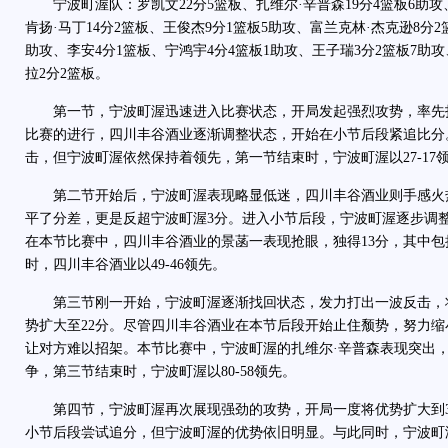
宁波町渥队：罗凯文22分5篮板、扎维尔·辛普森19分4篮板6助攻、
肯扬·马丁14分2篮板、王俊杰9分1篮板5助攻、富兰克林·杰克逊8分2
助攻、李安4分1篮板、宁鸿宇4分4篮板1助攻、王子瑞3分2篮板7助
拉2分2篮板。
第一节，宁波町渥迅速进入比赛状态，开局发起强烈攻势，率先打
比赛的进行，四川丰谷酒业逐渐调整状态，开始在小节后段紧追比分
击，但宁波町渥依然保持着领先，第一节结束时，宁波町渥以27-17
第二节开始后，宁波町渥表现略显低迷，四川丰谷酒业则手感火
平了分差，更是反超宁波町渥3分。进入小节后段，宁波町渥逐步调
在本节比赛中，四川丰谷酒业的景菡一表现抢眼，独得13分，其中包
时，四川丰谷酒业以49-46领先。
第三节刚一开始，宁波町渥逐渐找回状态，发力打出一波反击，
势扩大至22分。尽管四川丰谷酒业在本节后段开始止住颓势，努力
让对方难以招架。本节比赛中，宁波町渥的扎维尔·辛普森表现突出，
争，第三节结束时，宁波町渥以80-58领先。
第四节，宁波町渥再次展现强劲的攻势，开局一度将优势扩大到3
小节后段尝试追分，但宁波町渥的优势依旧明显。与此同时，宁波町