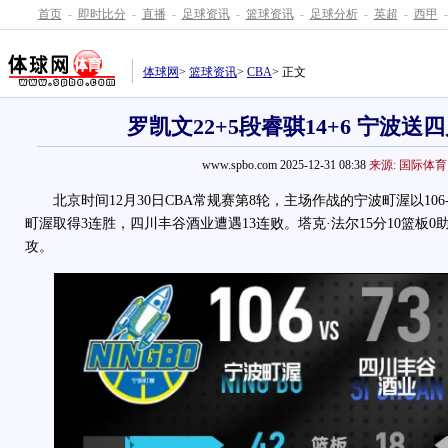
首页
-
即时比分
-
直播
-
足球资讯
-
篮球资讯
-
足球分析
-
英超
-
西甲
-
体球网
>
篮球资讯
>
CBA
> 正文
罗凯文22+5段睿骐14+6 宁波送
www.spbo.com 2025-12-31 08:38
来源: 国际体育
北京时间12月30日CBA常规赛第8轮，主场作战的宁波町渥以106
町渥取得3连胜，四川丰谷酒业遭遇13连败。塔克·法尔15分10篮板0助
攻。