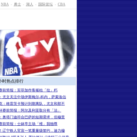
NBA
-
勇士
-
湖人
-
国际篮坛
-
CBA
4小时热点排行
赛前简报：宾菲加作客摧枯「拉」朽
：尤文关注中场伊斯梅尔-科内，萨索洛估
克：格雷茨卡预计到期离队，尤文和那不
杯赛前简报：阿尔及利亚取分有「法」
：奥塔门迪符合巴萨的短期需求，但穆里
赛前简报：士砵亭主场「维」我独尊
！辽宁铁人官宣一笔重量级签约，迪力穆