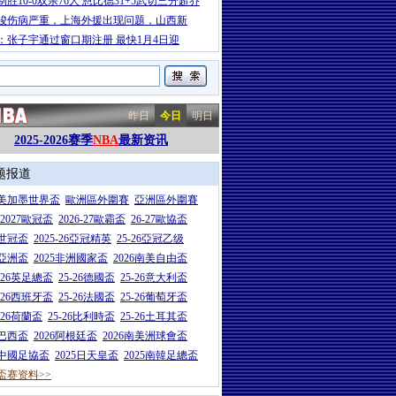
制胜10-0双杀76人 恩比德31+5武切三分超乔
骏伤病严重，上海外援出现问题，山西新
：张子宇通过窗口期注册 最快1月4日迎
昨日
今日
明日
2025-2026赛季
NBA
最新资讯
题报道
26美加墨世界盃
歐洲區外圍賽
亞洲區外圍賽
6-2027歐冠盃
2026-27歐霸盃
26-27歐協盃
5世冠盃
2025-26亞冠精英
25-26亞冠乙级
7亞洲盃
2025非洲國家盃
2026南美自由盃
5-26英足總盃
25-26德國盃
25-26意大利盃
5-26西班牙盃
25-26法國盃
25-26葡萄牙盃
5-26荷蘭盃
25-26比利時盃
25-26土耳其盃
6巴西盃
2026阿根廷盃
2026南美洲球會盃
6中國足協盃
2025日天皇盃
2025南韓足總盃
盃赛资料>>