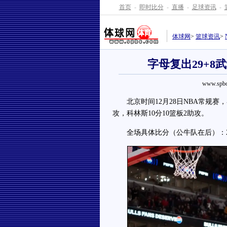
首页
-
即时比分
-
直播
-
足球资讯
-
体球网
>
篮球资讯
>
字母复出29+8
www.spbo
北京时间12月28日NBA常规赛，客
攻，科林斯10分10篮板2助攻。
全场具体比分（公牛队在后）：28-26、