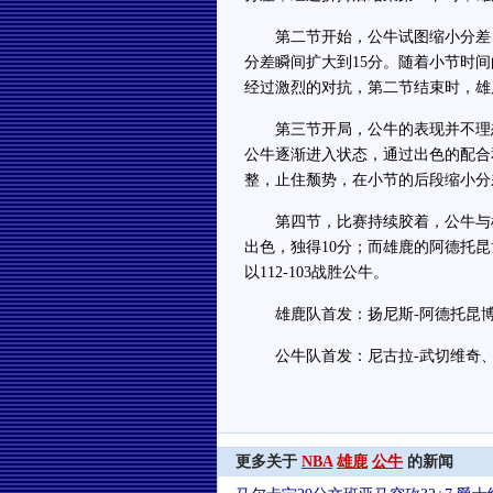
第二节开始，公牛试图缩小分差，成
分差瞬间扩大到15分。随着小节时
经过激烈的对抗，第二节结束时，雄鹿
第三节开局，公牛的表现并不理想
公牛逐渐进入状态，通过出色的配合
整，止住颓势，在小节的后段缩小分差
第四节，比赛持续胶着，公牛与雄
出色，独得10分；而雄鹿的阿德托
以112-103战胜公牛。
雄鹿队首发：扬尼斯-阿德托昆博、莱
公牛队首发：尼古拉-武切维奇、科
更多关于
NBA
雄鹿
公牛
的新闻