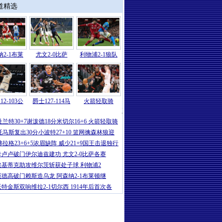
道精选
2-1布莱
尤文2-0比萨
利物浦2-1狼队
12-103公
爵士127-114马
火箭轻取骑
NBA
|
马尔卡宁29分文班亚马空砍32+7
杜兰特30+7谢泼德18分米切尔16+6 火箭轻取骑
托马斯复出30分小波特27+10 篮网擒森林狼迎
弗拉格23+6+5浓眉缺阵 威少21+9国王击退独行
卡卢卢破门伊尔迪兹建功 尤文2-0比萨各赛
埃基蒂克助攻维尔茨斩获处子球 利物浦2
厄德高破门赖斯造乌龙 阿森纳2-1布莱顿继
沃特金斯双响维拉2-1切尔西 1914年后首次各