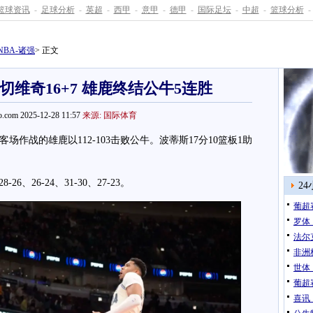
篮球资讯
-
足球分析
-
英超
-
西甲
-
意甲
-
德甲
-
国际足坛
-
中超
-
篮球分析
-
NBA-诸强
> 正文
武切维奇16+7 雄鹿终结公牛5连胜
.com 2025-12-28 11:57
来源: 国际体育
场作战的雄鹿以112-103击败公牛。波蒂斯17分10篮板1助
26-24、31-30、27-23。
2
葡超
罗体
法尔
非洲
世体
葡超
喜讯