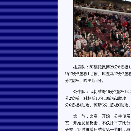
雄鹿队：阿德托昆博29分8篮板1助
纳13分5篮板1助攻、库兹马12分2
分7篮板、哈里斯3分。
公牛队：武切维奇16分7篮板1助攻、
分2篮板、科林斯10分10篮板2助攻
分6篮板4助攻、琼斯6分1篮板6助攻
第一节，比赛一开始，公牛便展开强
态，开始发起反击，不仅抹平了比分
分差，经过拼搏后结束第一节时，雄鹿