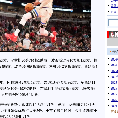
公牛
陈盈
官宣
专
20
攻、罗林斯20分7篮板5助攻、波蒂斯17分10篮板1助攻、特
202
篮板4助攻、波特8分6篮板9助攻、格林6分2篮板1助攻、西姆斯4
202
202
怀特16分2篮板1助攻、吉迪13分7篮板9助攻、多森姆11
202
、奥科罗10分4篮板2助攻、布泽利斯8分3篮板2助攻、赫尔特7
202
202
、史密斯6分10篮板1助攻。
202
劲攻势，迅速以10-3取得领先。然而，雄鹿随后找回状
202
，还将领先优势扩大至5分。小节的最后阶段，公牛逐渐缩小
更多
以28-26暂时领先。