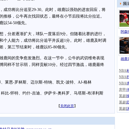
频
功将比分追至29-30。此时，雄鹿以强劲的进攻回应，将
间的推移，公牛再次找回状态，最终在小节后段将比分拉近。
以54-50领先。
阿森纳
，分差逐渐扩大，球队一度落后9分。但随着比赛的进行，
和个人能力，成功将比分追平并反超1分。此时，雄鹿及时调
，第三节结束时，雄鹿以85-80领先。
鹿间的竞争愈发激烈。在这一节中，公牛的武切维奇表现
雄鹿1
昆博同样不甘示弱，同样贡献10分。经过四节激战，雄鹿最终
NBA
|
NBA
|
恩-罗林斯、迈尔斯-特纳、凯文-波特、AJ-格林
NBA
|
意甲
|
比-怀特、约什-吉迪、伊萨卡-奥科罗、马塔斯-布泽利斯
英超
|
英超
|
【
关闭此页
】
英超
|