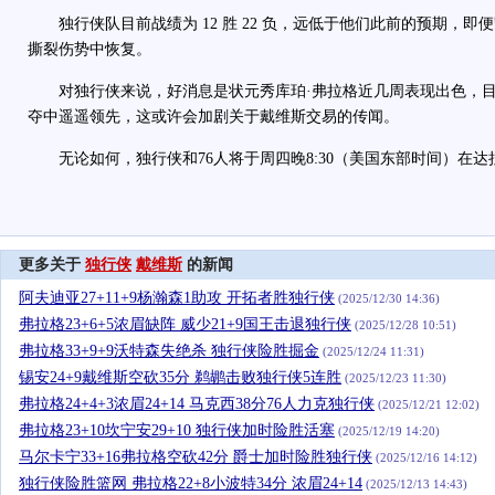
独行侠队目前战绩为 12 胜 22 负，远低于他们此前的预期，即便
撕裂伤势中恢复。
对独行侠来说，好消息是状元秀库珀·弗拉格近几周表现出色，目
夺中遥遥领先，这或许会加剧关于戴维斯交易的传闻。
无论如何，独行侠和76人将于周四晚8:30（美国东部时间）在达
更多关于
独行侠
戴维斯
的新闻
阿夫迪亚27+11+9杨瀚森1助攻 开拓者胜独行侠
(2025/12/30 14:36)
弗拉格23+6+5浓眉缺阵 威少21+9国王击退独行侠
(2025/12/28 10:51)
弗拉格33+9+9沃特森失绝杀 独行侠险胜掘金
(2025/12/24 11:31)
锡安24+9戴维斯空砍35分 鹈鹕击败独行侠5连胜
(2025/12/23 11:30)
弗拉格24+4+3浓眉24+14 马克西38分76人力克独行侠
(2025/12/21 12:02)
弗拉格23+10坎宁安29+10 独行侠加时险胜活塞
(2025/12/19 14:20)
马尔卡宁33+16弗拉格空砍42分 爵士加时险胜独行侠
(2025/12/16 14:12)
独行侠险胜篮网 弗拉格22+8小波特34分 浓眉24+14
(2025/12/13 14:43)