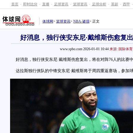
首页
-
即时比分
-
直播
-
足球资讯
-
篮球资讯
-
足球分析
-
英超
-
西甲
-
体球网
>
篮球资讯
>
NBA-诸强
> 正文
好消息，独行侠安东尼·戴维斯伤愈复出
www.spbo.com 2026-01-01 10:44
来源: 国际体育
好消息，独行侠安东尼·戴维斯伤愈复出，将在对阵76人的比赛
达拉斯独行侠队的中锋安东尼·戴维斯将于周四重返赛场，参加球