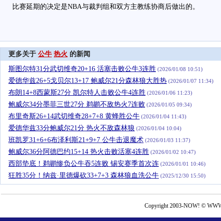
比赛延期的决定是NBA与裁判组和双方主教练协商后做出的。
更多关于
公牛
热火
的新闻
斯图尔特31分武切维奇20+16 活塞击败公牛3连胜
(2026/01/08 10:51)
爱德华兹26+5戈贝尔13+17 鲍威尔21分森林狼大胜热
(2026/01/07 11:34)
布朗14+8西蒙斯27分 凯尔特人击败公牛4连胜
(2026/01/06 11:23)
鲍威尔34分墨菲三世27分 鹈鹕不敌热火7连败
(2026/01/05 09:34)
布里奇斯26+14武切维奇28+7+8 黄蜂胜公牛
(2026/01/04 11:43)
爱德华兹33分鲍威尔21分 热火不敌森林狼
(2026/01/04 10:04)
班凯罗31+6+6布泽利斯21+9+7 公牛击退魔术
(2026/01/03 11:37)
鲍威尔36分阿德巴约15+14 热火击败活塞4连胜
(2026/01/02 10:47)
西部垫底！鹈鹕惨负公牛吞5连败 锡安赛季首次连
(2026/01/01 10:46)
狂胜35分！纳兹·里德爆砍33+7+3 森林狼血洗公牛
(2025/12/30 15:50)
Copyright 2003-NOW! © WWW