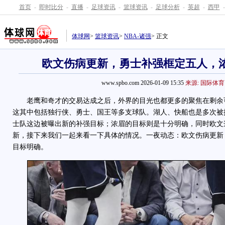
首页
-
即时比分
-
直播
-
足球资讯
-
篮球资讯
-
足球分析
-
英超
-
西甲
-
体球网
>
篮球资讯
>
NBA-诸强
> 正文
欧文伤病更新，勇士补强框定五人，
www.spbo.com 2026-01-09 15:35
来源: 国际体育
老鹰和奇才的交易达成之后，外界的目光也都更多的聚焦在剩余
这其中包括独行侠、勇士、国王等多支球队。湖人、快船也是多次被
士队这边被曝出新的补强目标；浓眉的目标则是十分明确，同时欧文
新，接下来我们一起来看一下具体的情况。一夜动态：欧文伤病更新
目标明确。