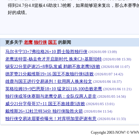
得到24.7分4.8篮板4.6助攻1.3抢断，如果能够迎来复出，那么本
好的成绩。
更多关于
老鹰
独行侠
国王
的新闻
马尔卡宁33+7弗拉格26+10 爵士险胜独行侠
(2026/01/09 13:09)
老鹰送特雷-杨去奇才开启新时代 换来CJ+基斯珀特
(2026/01/08 15:30)
锡安22分里萨谢25+8率队发威 鹈鹕不敌老鹰9连败
(2026/01/08 11:07)
德罗赞21分戴维斯19+16 国王不敌独行侠6连败
(2026/01/07 14:42)
雄鹿与国王进行交易谈判！欲用两人换来拉文
(2026/01/06 16:37)
英格拉姆19+9巴恩斯18+10 猛龙以118-100击败老鹰
(2026/01/06 11:21)
独行侠或等休赛期与老鹰交易：全队仅两人是非
(2026/01/05 14:56)
威少21分字母哥37+11 国王不敌雄鹿5连败
(2026/01/05 13:01)
戴维斯26+12杜兰特34分 独行侠险胜火箭
(2026/01/04 11:54)
独行侠交易浓眉要价曝光！对库明加里萨谢有意
(2026/01/04 11:33)
Copyright 2003-NOW! © WWW