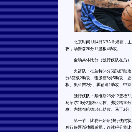
北京时间1月4日NBA常规赛，主场作
攻，汤普森20分12篮板4助攻。
全场具体比分（独行侠队在后）：31-25
火箭队：杜兰特34分5篮板7助攻、汤
分8篮板2助攻、谢泼德8分5助攻、史
板、奥科吉2分、霍勒迪1助攻、申京
独行侠队：戴维斯26分12篮板3助
马绍尔10分2篮板5助攻、弗拉格10
攻、内姆布哈德5分3助攻、马丁2分
第一节，比赛开始后独行侠的状态
独行侠逐渐找回感觉，连续得分将比