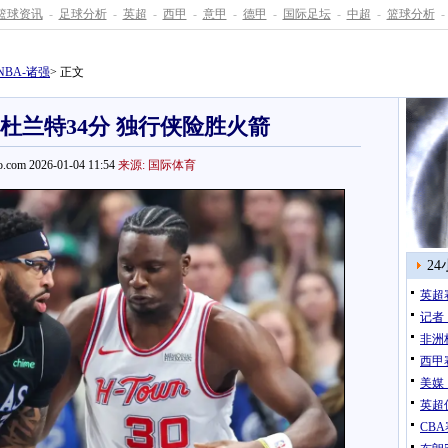
篮球资讯
-
足球分析
-
英超
-
西甲
-
意甲
-
德甲
-
国际足坛
-
中超
-
篮球分析
-
NBA-诸强
> 正文
12杜兰特34分 独行侠险胜火箭
.com 2026-01-04 11:54
来源: 国际体育
2
英超
记者
非洲
西甲
美媒
英超
CB