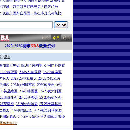
50分莱昂纳德22分 快船不敌绿军6连胜终结
胜狂飙！西甲新王朝已开启？巴萨门神
：坎普尔因家庭原因，将在本月底与莱比
昨日
今日
明日
2025-2026赛季
NBA
最新资讯
题报道
26美加墨世界盃
歐洲區外圍賽
亞洲區外圍賽
6-2027歐冠盃
2026-27歐霸盃
26-27歐協盃
5世冠盃
2025-26亞冠精英
25-26亞冠乙级
7亞洲盃
2025非洲國家盃
2026南美自由盃
5-26英足總盃
25-26德國盃
25-26意大利盃
5-26西班牙盃
25-26法國盃
25-26葡萄牙盃
5-26荷蘭盃
25-26比利時盃
25-26土耳其盃
6巴西盃
2026阿根廷盃
2026南美洲球會盃
6中國足協盃
2025日天皇盃
2025南韓足總盃
盃赛资料>>