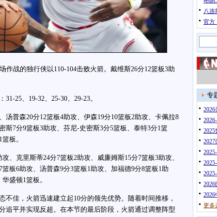
布朗
八连
官方
战的独行侠以110-104击败火箭。戴维斯26分12篮板3助
专
、19-32、25-30、29-23。
20
普森20分12篮板4助攻、伊森19分10篮板2助攻、卡佩拉8
202
密斯7分9篮板3助攻、芬尼-史密斯3分5篮板、泰特3分1篮
202
1篮板。
202
202
攻、克里斯蒂24分7篮板2助攻、威廉姆斯15分7篮板3助攻、
202
分7篮板6助攻、汤普森9分3篮板1助攻、加福德9分8篮板1助
202
、华盛顿1篮板。
202
202
不佳，火箭迅速建立起10分的领先优势。随着时间推移，
更多
分追平并实现反超。在本节的最后阶段，火箭通过调整阵型