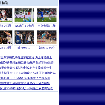
道精选
3-2伯恩
AC米兰1-0卡利
巴列卡诺1-1赫
23-114爵
独行侠110-
黄蜂112-99公
英超
|
英超-赖斯双响加布里埃尔送礼+破
库里单节怒砍20分追梦被驱逐 勇士逆转爵士
布朗50分莱昂纳德22分 快船不敌绿军6连胜终
布里奇斯26+14武切维奇28+7+8 黄蜂胜公牛
阿夫迪亚29+11+10杨瀚森2分2板 开拓者险胜马
姆斯31+9+6东契奇34+6+8 湖人力克灰熊
爱德华兹33分鲍威尔21分 热火不敌森林狼
奥孔古23+9布伦森24分 约翰逊三双老鹰轻取