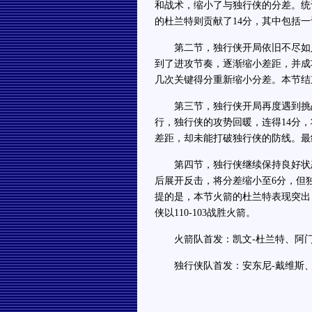
和战术，缩小了与独行侠的分差。统
的杜兰特则贡献了14分，其中包括一
第二节，独行侠开局依旧不尽如人
到了进攻节奏，逐渐缩小差距，并成
几次关键得分重新缩小分差。本节结束
第三节，独行侠开局再度遇到挑战
行，独行侠的攻势回暖，连得14分
差距，却未能打破独行侠的防线。最终
第四节，独行侠继续保持良好状态
后展开反击，将分差缩小至6分，但
提的是，本节火箭的杜兰特表现突出
侠以110-103战胜火箭。
火箭队首发：凯文-杜兰特、阿门-
独行侠队首发：安东尼-戴维斯、马克