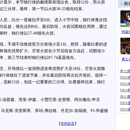
计显示，本节独行侠的戴维斯表现出色，取得12分，而火箭
频
记三分球。最终，第一节以火箭30-25领先结束。
意，比分一度被拉开至6分。进入小节中段，独行侠逐步找
功反超，领先达到8分。最后阶段，火箭试图稳住局势，通过
阿森纳
时，独行侠以57-49领先火箭。
，手感不佳致使双方分差缩小至1分。然而，随着比赛的进
，将领先优势扩大。尽管火箭在小节后段奋力追赶，试图缩小
，第三节结束时独行侠以87-74遥遥领先。
勇士1
，开局便以一波强势进攻将优势扩大至18分。尽管火箭随
勇士
|
独行侠稳住了进攻节奏，并在最后阶段再次拉开差距。值得一
NBA
|
，贡献12分，包括一记重要的三分球。比赛最终结束，独行
NBA
|
NBA
|
湖人
|
詹
汤普森、塔里-伊森、小贾巴里-史密斯、阿尔佩伦-申京
NBA
|
NBA
|
斯-克里斯蒂、库珀-弗拉格、丹尼尔-加福德、PJ-华盛顿
【
关闭此页
】