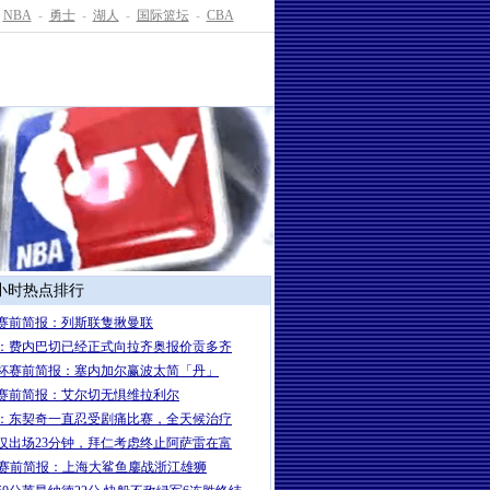
NBA
-
勇士
-
湖人
-
国际篮坛
-
CBA
4小时热点排行
赛前简报：列斯联隻揪曼联
：费内巴切已经正式向拉齐奥报价贡多齐
杯赛前简报：塞内加尔赢波太简「丹」
赛前简报：艾尔切无惧维拉利尔
：东契奇一直忍受剧痛比赛，全天候治疗
仅出场23分钟，拜仁考虑终止阿萨雷在富
A赛前简报：上海大鲨鱼鏖战浙江雄狮