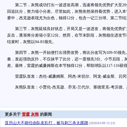
第二节，灰熊成功打出一波进攻高潮，迅速将领先优势扩大至20
回追比分，努力缩小分差。尽管如此，灰熊依然保持着优势，进入本
赛中，杰克逊表现尤为出色，独得12分，包含一记三分球。第二节结束
第三节，灰熊延续良好状态，开局又是一波进攻，将领先优势扩大
反击，逐渐将分差缩小至12分。然而，在节末阶段，灰熊稳住进攻
结束时，灰熊以94-81领先。
第四节，灰熊一开始便打出强势攻势，将比分改写为109-95领先
奏，发起强劲反扑，不仅抹平了比分，还一度领先3分。小节后段，
差。最终，雷霆的威廉姆斯在本节独得12分，帮助球队以117-116获
雷霆队首发：杰伦-威廉姆斯、阿杰-米切尔、阿龙-威金斯、吕冈茨
灰熊队首发：小贾伦-杰克逊、乔克-兰代尔、塞德里克-考沃德、杰
更多关于
雷霆
灰熊
的新闻
亚历山大不能任由队友乱打，被马刺三杀太蹊跷
(2026/01/09 15:23)