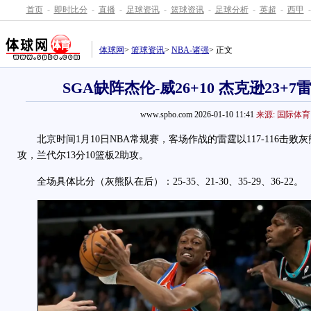
首页
-
即时比分
-
直播
-
足球资讯
-
篮球资讯
-
足球分析
-
英超
-
西甲
-
体球网
>
篮球资讯
>
NBA-诸强
> 正文
SGA缺阵杰伦-威26+10 杰克逊23+
www.spbo.com 2026-01-10 11:41
来源: 国际体育
北京时间1月10日NBA常规赛，客场作战的雷霆以117-116击败灰
攻，兰代尔13分10篮板2助攻。
全场具体比分（灰熊队在后）：25-35、21-30、35-29、36-22。