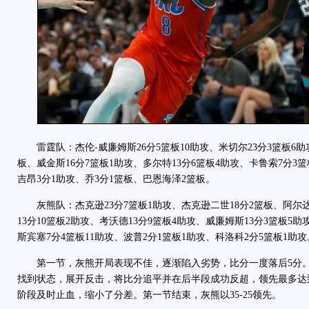
雷霆队：杰伦-威廉姆斯26分5篮板10助攻、米切尔23分3篮板6助
板、威金斯16分7篮板1助攻、多尔特13分6篮板4助攻、卡鲁索7分3
吉昂3分1助攻、乔3分1篮板、巴恩海泽2篮板。
灰熊队：杰克逊23分7篮板1助攻、杰克逊二世18分2篮板、阿尔达
13分10篮板2助攻、考沃德13分9篮板4助攻、威廉姆斯13分3篮板5助
斯宾塞7分4篮板11助攻、波普2分1篮板1助攻、科洛科2分5篮板1助攻
第一节，灰熊开局表现不佳，逐渐陷入劣势，比分一度落后5分。
找到状态，展开反击，将比分追平并在后半段成功反超，领先最多达
阶段及时止血，缩小了分差。第一节结束，灰熊以35-25领先。