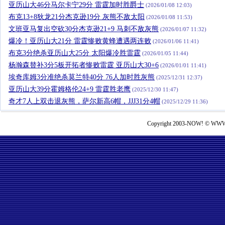
亚历山大46分马尔卡宁29分 雷霆加时胜爵士
(2026/01/08 12:03)
布克13+8狄龙21分杰克逊19分 灰熊不敌太阳
(2026/01/08 11:53)
文班亚马复出空砍30分杰克逊21+9 马刺不敌灰熊
(2026/01/07 11:32)
爆冷！亚历山大21分 雷霆惨败黄蜂遭遇两连败
(2026/01/06 11:41)
布克3分绝杀亚历山大25分 太阳爆冷胜雷霆
(2026/01/05 11:44)
杨瀚森替补3分5板开拓者惨败雷霆 亚历山大30+6
(2026/01/01 11:41)
埃奇库姆3分准绝杀莫兰特40分 76人加时胜灰熊
(2025/12/31 12:37)
亚历山大39分霍姆格伦24+9 雷霆胜老鹰
(2025/12/30 11:47)
奇才7人上双击退灰熊，萨尔新高6帽，JJJ31分4帽
(2025/12/29 11:36)
Copyright 2003-NOW! © WWW