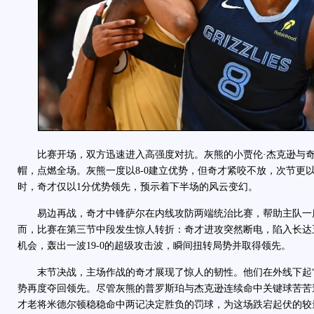
比赛开场，双方迅速进入高强度对抗。灰熊的小贾伦·杰克逊与奇
帽，点燃全场。灰熊一度以8-0建立优势，但奇才紧咬不放，次节更以
时，奇才仅以1分优势领先，预示着下半场的风云变幻。
易边再战，奇才中锋萨尔在内线攻防两端统治比赛，帮助主队一度
而，比赛在第三节中段发生惊人转折：奇才进攻突然断电，陷入长达
机会，轰出一波19-0的超级攻击波，瞬间扭转局势并取得领先。
末节决战，主场作战的奇才展现了惊人的韧性。他们在外线下起“三分
势再度夺回领先。尽管灰熊的普罗斯珀与杰克逊连续命中关键球苦苦
才老将米德尔顿稳稳命中两记决定胜负的罚球，为这场跌宕起伏的较