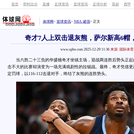
首页
-
即时比分
-
直播
-
足球资讯
-
篮球资讯
-
足球分析
-
英超
-
西甲
-
体球网
>
篮球资讯
>
NBA-诸强
> 正文
奇才7人上双击退灰熊，萨尔新高6帽，J
www.spbo.com 2025-12-29 11:36
来源: 国际体育
当六胜二十三负的华盛顿奇才坐镇主场，迎战两连胜后势头正起
念不大的比赛却演变为一场充满戏剧性的拉锯战。最终，奇才凭借更
定罚球，以116-112击退对手，终结了灰熊的连胜势头。