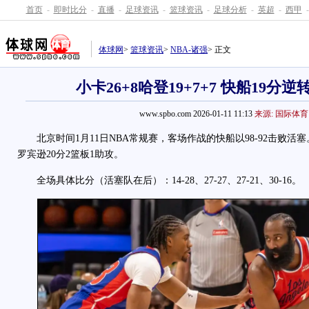
首页
-
即时比分
-
直播
-
足球资讯
-
篮球资讯
-
足球分析
-
英超
-
西甲
-
体球网
>
篮球资讯
>
NBA-诸强
> 正文
小卡26+8哈登19+7+7 快船19分
www.spbo.com 2026-01-11 11:13
来源: 国际体育
北京时间1月11日NBA常规赛，客场作战的快船以98-92击败活塞
罗宾逊20分2篮板1助攻。
全场具体比分（活塞队在后）：14-28、27-27、27-21、30-16。