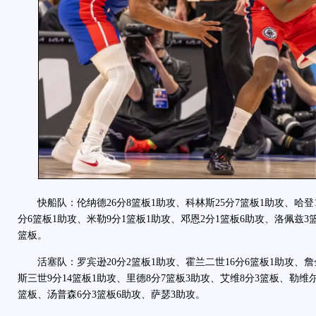
快船队：伦纳德26分8篮板1助攻、科林斯25分7篮板1助攻、哈登1
分6篮板1助攻、米勒9分1篮板1助攻、邓恩2分1篮板6助攻、洛佩兹3
篮板。
活塞队：罗宾逊20分2篮板1助攻、霍兰二世16分6篮板1助攻、詹金
斯三世9分14篮板1助攻、里德8分7篮板3助攻、艾维8分3篮板、勒维尔
篮板、汤普森6分3篮板6助攻、萨瑟3助攻。