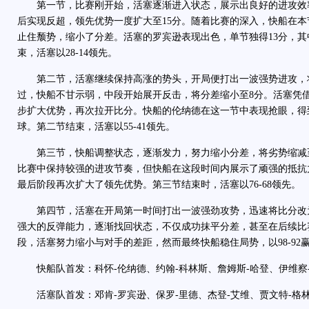
第一节，比赛刚开始，活塞逐渐进入状态，展示出良好的进攻效
后实现反超，领先优势一度扩大至15分。随着比赛的深入，快船在
止住颓势，缩小了分差。活塞的罗宾逊表现出色，单节独得13分，其
束，活塞以28-14领先。
第二节，活塞继续保持高涨的势头，开局便打出一波强势进攻，将
过，快船不甘示弱，中段开始展开反击，将分差缩小至8分。活塞凭
步扩大优势，再次拉开比分。快船的伦纳德在这一节中表现抢眼，得到
球。第二节结束，活塞以55-41领先。
第三节，快船调整状态，逐渐发力，努力缩小分差，将劣势缩减至
比赛中保持较强的进攻节奏，但快船在这段时间内展示了顽强的抵抗
最后阶段再次扩大了领先优势。第三节结束时，活塞以76-68领先。
第四节，活塞在开局第一时间打出一波强劲攻势，迅速将比分改为8
强大的反弹能力，逐渐找回状态，不仅成功抹平分差，甚至在后续比
段，活塞努力缩小与对手的差距，然而最终快船稳住局势，以98-92
快船队首发：科怀-伦纳德、约翰-科林斯、詹姆斯-哈登、伊维察-
活塞队首发：邓肯-罗宾逊、保罗-里德、杰登-艾维、贾文特-格林