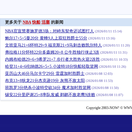
更多关于
NBA
快船
活塞
的新闻
NBA官宣禁赛施罗德3场：对峙东契奇还试图打人
(2026/01/11 15:14)
鲍尔17+5+5曼20分 黄蜂9人上双狂胜爵士55分
(2026/01/11 13:16)
文班亚马21+6怀特29+9 福克斯21+9马刺击败凯尔特人
(2026/01/11 11:20)
弗拉格11分怀特22分多森姆20+8 公牛胜独行侠止3连
(2026/01/11 11:31)
内姆布哈德29+6+9希罗21+7 步行者大胜热火迎2连胜
(2026/01/11 10:33)
哈登31+4+6伦纳德26+5+5 小波特18分快船轻取篮网
(2026/01/10 11:26)
亚历山大46分马尔卡宁29分 雷霆加时胜爵士
(2026/01/08 12:03)
布克13+8狄龙21分杰克逊19分 灰熊不敌太阳
(2026/01/08 11:53)
班凯罗3分绝杀小波特空砍34分 魔术加时胜篮网
(2026/01/08 11:50)
锡安22分里萨谢25+8率队发威 鹈鹕不敌老鹰9连败
(2026/01/08 11:07)
Copyright 2003-NOW! © WWW