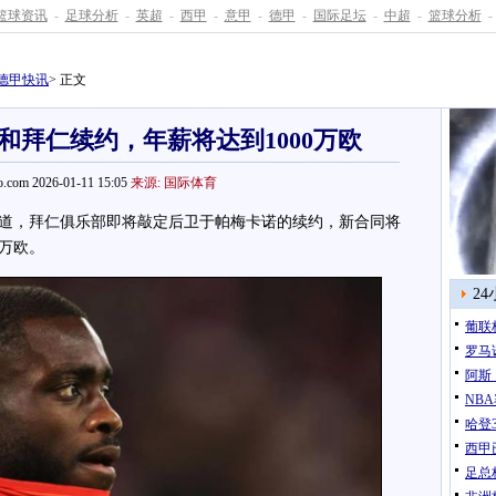
篮球资讯
-
足球分析
-
英超
-
西甲
-
意甲
-
德甲
-
国际足坛
-
中超
-
篮球分析
-
德甲快讯
> 正文
和拜仁续约，年薪将达到1000万欧
.com 2026-01-11 15:05
来源: 国际体育
，拜仁俱乐部即将敲定后卫于帕梅卡诺的续约，新合同将
0万欧。
2
葡联
罗马
阿斯
NB
哈登3
西甲
足总