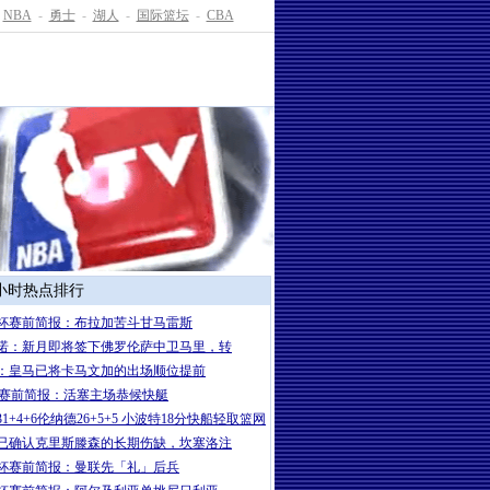
NBA
-
勇士
-
湖人
-
国际篮坛
-
CBA
4小时热点排行
杯赛前简报：布拉加苦斗甘马雷斯
诺：新月即将签下佛罗伦萨中卫马里，转
：皇马已将卡马文加的出场顺位提前
A赛前简报：活塞主场恭候快艇
1+4+6伦纳德26+5+5 小波特18分快船轻取篮网
已确认克里斯滕森的长期伤缺，坎塞洛注
杯赛前简报：曼联先「礼」后兵