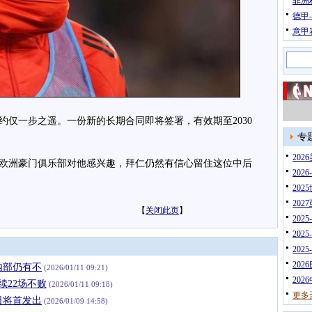
非洲
德甲
意甲
一步之遥。一份新的长期合同即将签署，有效期至2030
专
20
洲豪门俱乐部对他感兴趣，拜仁仍然有信心留住这位中后
202
202
202
【
关闭此页
】
202
202
202
202
内部仍有不
(2026/01/11 09:21)
202
续22场不败
(2026/01/11 09:18)
更多
日将首发出
(2026/01/09 14:58)