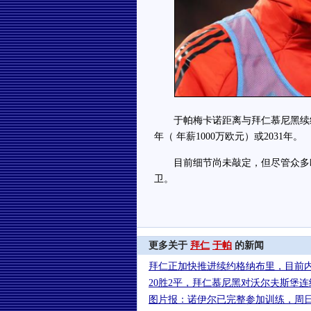
于帕梅卡诺距离与拜仁慕尼黑续约仅
年（ 年薪1000万欧元）或2031年。
目前细节尚未敲定，但尽管众多欧
卫。
更多关于
拜仁
于帕
的新闻
拜仁正加快推进续约格纳布里，目前
20胜2平，拜仁慕尼黑对沃尔夫斯堡连
图片报：诺伊尔已完整参加训练，周