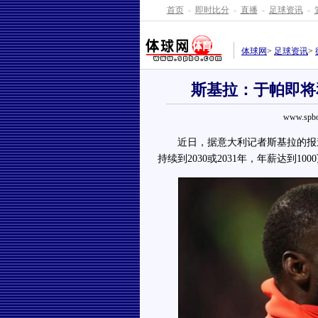
首页
-
即时比分
-
直播
-
足球资讯
-
体球网
>
足球资讯
>
斯基拉：于帕即将
www.spbo
近日，据意大利记者斯基拉的报道
持续到2030或2031年，年薪达到100