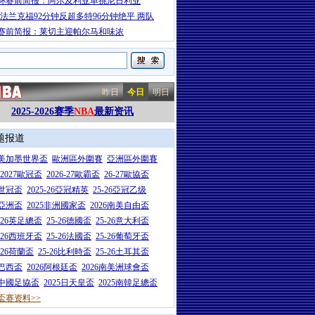
杯赛前简报：阿尔及利亚单挑尼日利亚
-法兰克福92分钟反超多特96分钟绝平 两队
赛前简报：莱切主迎帕尔马和味浓
昨日
今日
明日
2025-2026赛季
NBA
最新资讯
题报道
26美加墨世界盃
歐洲區外圍賽
亞洲區外圍賽
6-2027歐冠盃
2026-27歐霸盃
26-27歐協盃
5世冠盃
2025-26亞冠精英
25-26亞冠乙级
7亞洲盃
2025非洲國家盃
2026南美自由盃
5-26英足總盃
25-26德國盃
25-26意大利盃
5-26西班牙盃
25-26法國盃
25-26葡萄牙盃
5-26荷蘭盃
25-26比利時盃
25-26土耳其盃
6巴西盃
2026阿根廷盃
2026南美洲球會盃
6中國足協盃
2025日天皇盃
2025南韓足總盃
盃赛资料>>