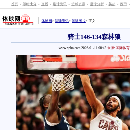
首页
-
即时比分
-
直播
-
足球资讯
-
篮球资讯
-
足球分析
-
英超
-
西甲
-
体球网
>
篮球资讯
>
篮球图片
> 正文
骑士146-134森林狼
www.spbo.com 2026-01-11 08:42
来源: 国际体育