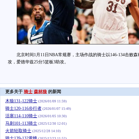
北京时间1月11日NBA常规赛，主场作战的骑士以146-134击败森林
攻，爱德华兹25分5篮板3助攻。
更多关于
骑士
森林狼
的新闻
木狼131-122骑士
(2026/01/09 11:59)
骑士120-116步行者
(2026/01/07 15:49)
活塞114-110骑士
(2026/01/05 10:30)
马刺101-113骑士
(2025/12/30 12:01)
火箭轻取骑士
(2025/12/28 14:10)
骑士139-132黄蜂
(2025/12/23 11:52)