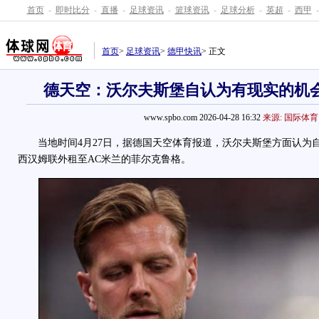
首页
-
即时比分
-
直播
-
足球资讯
-
篮球资讯
-
足球分析
-
英超
-
西甲
-
首页
>
足球资讯
>
德甲快讯
> 正文
德天空：沃尔夫斯堡自认为有现实的机
www.spbo.com 2026-04-28 16:32
来源: 国际体育
当地时间4月27日，据德国天空体育报道，沃尔夫斯堡方面认为
西汉姆联外租至AC米兰的菲尔克鲁格。