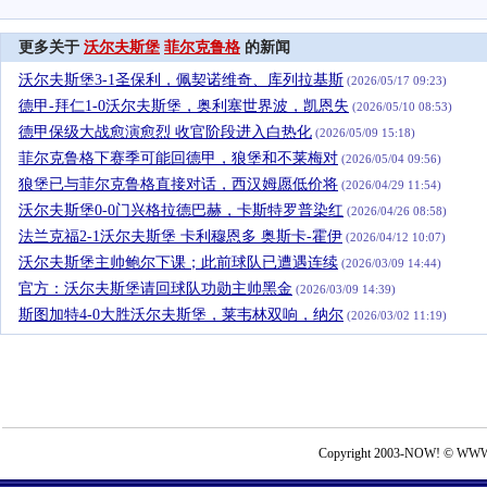
更多关于
沃尔夫斯堡
菲尔克鲁格
的新闻
沃尔夫斯堡3-1圣保利，佩契诺维奇、库列拉基斯
(2026/05/17 09:23)
德甲-拜仁1-0沃尔夫斯堡，奥利塞世界波，凯恩失
(2026/05/10 08:53)
德甲保级大战愈演愈烈 收官阶段进入白热化
(2026/05/09 15:18)
菲尔克鲁格下赛季可能回德甲，狼堡和不莱梅对
(2026/05/04 09:56)
狼堡已与菲尔克鲁格直接对话，西汉姆愿低价将
(2026/04/29 11:54)
沃尔夫斯堡0-0门兴格拉德巴赫，卡斯特罗普染红
(2026/04/26 08:58)
法兰克福2-1沃尔夫斯堡 卡利穆恩多 奥斯卡-霍伊
(2026/04/12 10:07)
沃尔夫斯堡主帅鲍尔下课；此前球队已遭遇连续
(2026/03/09 14:44)
官方：沃尔夫斯堡请回球队功勋主帅黑金
(2026/03/09 14:39)
斯图加特4-0大胜沃尔夫斯堡，莱韦林双响，纳尔
(2026/03/02 11:19)
Copyright 2003-NOW! © WWW