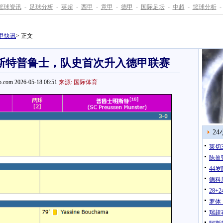
篮球资讯
-
足球分析
-
英超
-
西甲
-
意甲
-
德甲
-
国际足坛
-
中超
-
篮球分析
-
甲快讯
> 正文
明斯特普鲁士，队史首次升入德甲联赛
.com 2026-05-18 08:51
来源: 国际体育
2
莱切
陈盈
44
德科
28
罗体
瑞超