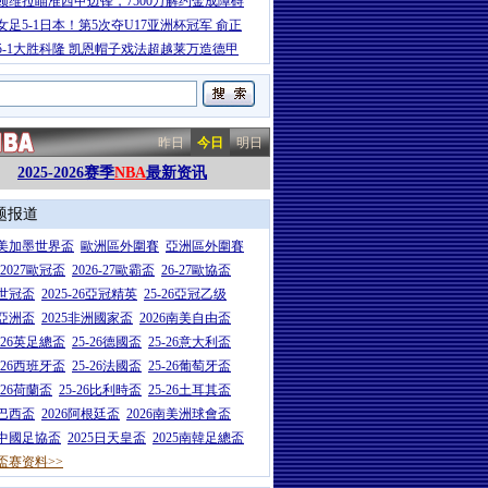
顿维拉瞄准西甲边锋，7500万解约金成障碍
女足5-1日本！第5次夺U17亚洲杯冠军 俞正
5-1大胜科隆 凯恩帽子戏法超越莱万造德甲
昨日
今日
明日
2025-2026赛季
NBA
最新资讯
题报道
26美加墨世界盃
歐洲區外圍賽
亞洲區外圍賽
6-2027歐冠盃
2026-27歐霸盃
26-27歐協盃
5世冠盃
2025-26亞冠精英
25-26亞冠乙级
7亞洲盃
2025非洲國家盃
2026南美自由盃
5-26英足總盃
25-26德國盃
25-26意大利盃
5-26西班牙盃
25-26法國盃
25-26葡萄牙盃
5-26荷蘭盃
25-26比利時盃
25-26土耳其盃
6巴西盃
2026阿根廷盃
2026南美洲球會盃
6中國足協盃
2025日天皇盃
2025南韓足總盃
盃赛资料>>