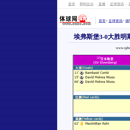
首页
-
即时比分
-
直播
-
足球资讯
-
首页
>
足球资讯
>
德
埃弗斯堡3-0大胜
www.spbo