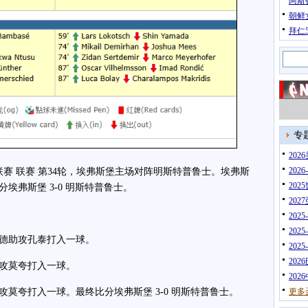
阿斯
朝鲜
拜仁
专
20
202
赛 联赛 第34轮，埃弗斯堡主场对阵明斯特普鲁士。埃弗斯
202
埃弗斯堡 3
-
0 明斯特普鲁士。
202
202
202
德助攻孔泰打入一球。
202
202
攻莫夸打入一球。
202
莫夸打入一球。最终比分埃弗斯堡 3
-
0 明斯特普鲁士。
更多