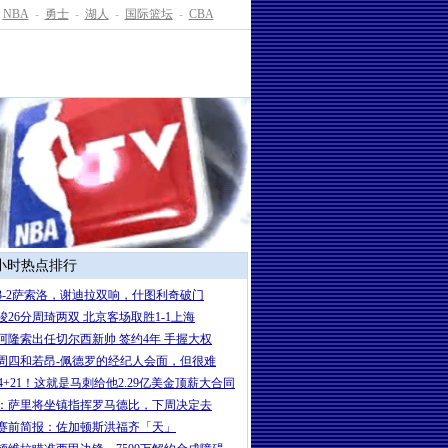
NBA
-
勇士
-
湖人
-
国际篮坛
-
CBA
4小时热点排行
3-2萨索洛，谢迪拉双响，什图利奇破门
骏26分周琦两双 北京客场取胜1-1上海
岁阿隆索出任切尔西新帅 签约4年 手握大权
周四和若昂-佩德罗的经纪人会面，但很难
+24+21！这就是马刺给他2.29亿美金顶薪大合同
：萨里将坐镇指挥罗马德比，下周决定去
赛前简报：佐加顿斯洪福齐「天」