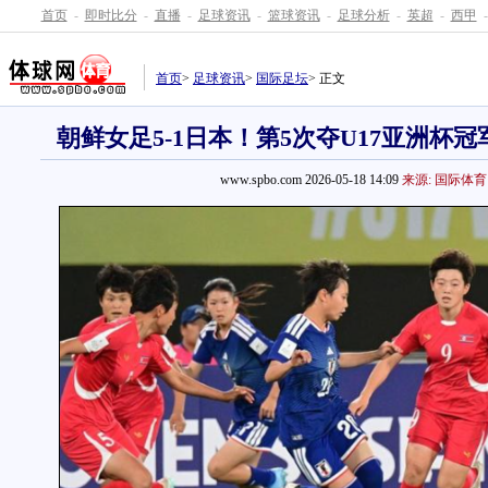
首页
-
即时比分
-
直播
-
足球资讯
-
篮球资讯
-
足球分析
-
英超
-
西甲
-
首页
>
足球资讯
>
国际足坛
> 正文
朝鲜女足5-1日本！第5次夺U17亚洲杯冠
www.spbo.com 2026-05-18 14:09
来源: 国际体育