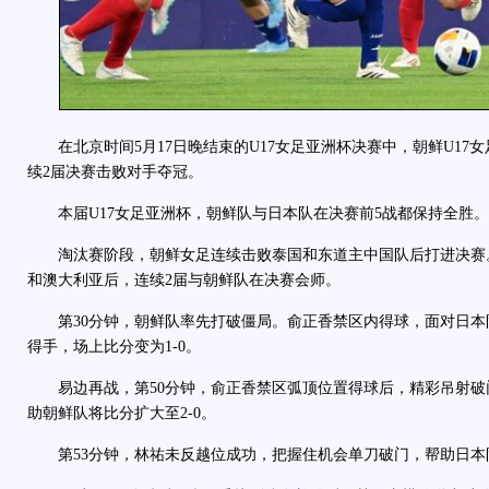
在北京时间5月17日晚结束的U17女足亚洲杯决赛中，朝鲜U17女足
续2届决赛击败对手夺冠。
本届U17女足亚洲杯，朝鲜队与日本队在决赛前5战都保持全胜。
淘汰赛阶段，朝鲜女足连续击败泰国和东道主中国队后打进决赛
和澳大利亚后，连续2届与朝鲜队在决赛会师。
第30分钟，朝鲜队率先打破僵局。俞正香禁区内得球，面对日本
得手，场上比分变为1-0。
易边再战，第50分钟，俞正香禁区弧顶位置得球后，精彩吊射破
助朝鲜队将比分扩大至2-0。
第53分钟，林祐未反越位成功，把握住机会单刀破门，帮助日本