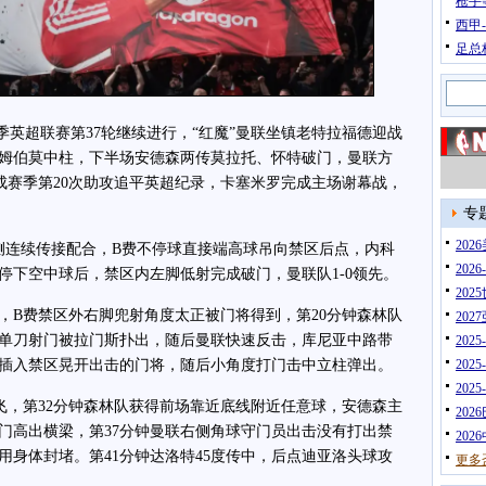
枪手
西甲
足总
6赛季英超联赛第37轮继续进行，“红魔”曼联坐镇老特拉福德迎战
姆伯莫中柱，下半场安德森两传莫拉托、怀特破门，曼联方
成赛季第20次助攻追平英超纪录，卡塞米罗完成主场谢幕战，
专
20
连续传接配合，B费不停球直接端高球吊向禁区后点，内科
202
停下空中球后，禁区内左脚低射完成破门，曼联队1-0领先。
202
B费禁区外右脚兜射角度太正被门将得到，第20分钟森林队
202
单刀射门被拉门斯扑出，随后曼联快速反击，库尼亚中路带
202
插入禁区晃开出击的门将，随后小角度打门击中立柱弹出。
202
202
，第32分钟森林队获得前场靠近底线附近任意球，安德森主
202
门高出横梁，第37分钟曼联右侧角球守门员出击没有打出禁
202
用身体封堵。第41分钟达洛特45度传中，后点迪亚洛头球攻
更多
。