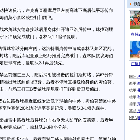
频
动快速反击，卢克肖直塞库尼亚左侧高速下底后低平球传向
姆伯莫小禁区凌空打门踢飞。
战术角球安德森接球后用身体扛开迪亚洛后传中，球找到埋
多特2
守下冲顶完成破门，森林队1-1追平曼联。
路得球将球分向右侧，达洛特顺势传中造成森林队禁区混乱，
封堵，随后库尼亚跟上轻巧推射完成破门，森林队抗议姆伯
定进球有效，曼联队2-1再度领先。
广厦1
区前连过三人，随后捅射被出击的拉门斯封堵，第63分钟
国际
|
精准出球找到前场B费，后者不停球直接送给身前的姆伯莫，
西甲
|
反击，前场三打三B费做球库尼亚打门碰到后卫后偏出。
德甲
|
德甲
|
费右边路得球靠近底线附近低平球抽向中路，姆伯莫禁区中路
德甲
|
季联赛第20次助攻追平英超纪录，曼联队3-1领先森林。
英超
|
NBA
|
桑加雷中路得球后将球分向右侧无人防守的安德森，后者半
垫射完成破门，森林队2-3缩小分差。
区后点多尔古，后者面对门将左脚抽射角度太正，第88分钟