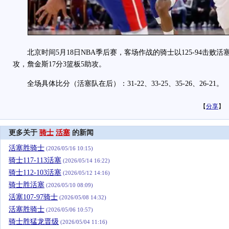
北京时间5月18日NBA季后赛，客场作战的骑士以125-94击败活塞
攻，詹金斯17分3篮板5助攻。
全场具体比分（活塞队在后）：31-22、33-25、35-26、26-21。
【
分享
】
更多关于
骑士
活塞
的新闻
活塞胜骑士
(2026/05/16 10:15)
骑士117-113活塞
(2026/05/14 16:22)
骑士112-103活塞
(2026/05/12 14:16)
骑士胜活塞
(2026/05/10 08:09)
活塞107-97骑士
(2026/05/08 14:32)
活塞胜骑士
(2026/05/06 10:57)
骑士胜猛龙晋级
(2026/05/04 11:16)