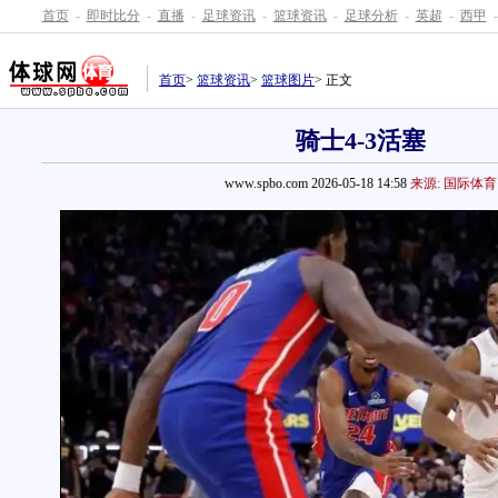
首页
-
即时比分
-
直播
-
足球资讯
-
篮球资讯
-
足球分析
-
英超
-
西甲
-
首页
>
篮球资讯
>
篮球图片
> 正文
骑士4-3活塞
www.spbo.com 2026-05-18 14:58
来源: 国际体育