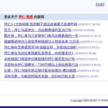
【
分享
】
更多关于
拜仁
凯恩
的新闻
拜仁5-1大胜科隆 凯恩帽子戏法超越莱万造德甲神
(2026/05/17 08:54)
官方：拜仁与诺伊尔、乌尔赖希续约至2027年
(2026/05/16 09:08)
图片报：拜仁将与37岁替补门将乌尔赖希续约一年
(2026/05/15 16:11)
德媒曝诺伊尔入选世界杯德国55人初选名单 21日见
(2026/05/15 11:12)
拜仁将向艾希霍恩开5年顶级合同，并提供出场时
(2026/05/15 09:51)
拜仁将在乌尔比希国家队首秀后，向科隆支付1
(2026/05/15 09:48)
40岁德国门将诺伊尔降薪续约拜仁慕尼至2027年
(2026/05/14 09:35)
戈登转会拜仁现曙光：7500万镑以上协议框架已达
(2026/05/14 09:31)
记者：拜仁与纽伦堡正探讨延长哈维尔-费尔南德
(2026/05/13 09:32)
马特乌斯：孔帕尼想留杰克逊，但6500万欧太贵
(2026/05/12 14:59)
Copyright 2003-NOW! © WWW