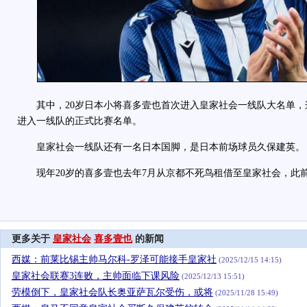
其中，20岁日本小将喜多壹也首次进入皇家社会一线队大名单，
进入一线队的正式比赛名单。
皇家社会一线队还有一名日本国脚，是日本前场球员久保建英。
现年20岁的喜多壹也去年7月从京都不死鸟租借至皇家社会，此前
更多关于
皇家社会
喜多壹也
的新闻
西媒：前莱比锡主帅马尔科-罗泽可能接手皇家社
(2025/12/15 14:15)
皇家社会联赛3连败，主帅面临下课风险
(2025/12/13 15:51)
劳模倒下，皇家社会队长奥亚萨瓦尔受伤，或将
(2025/11/28 15:49)