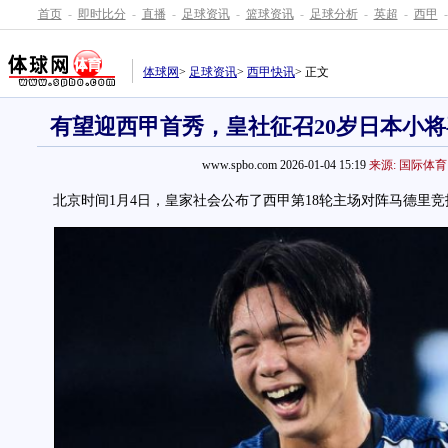
首页
-
即时比分
-
直播
-
足球资讯
-
篮球资讯
-
足球分析
-
英超
-
西甲
-
体球网
>
足球资讯
>
西甲快讯
> 正文
有望迎西甲首秀，皇社征召20岁日本小
www.spbo.com 2026-01-04 15:19
来源: 国际体育
北京时间1月4日，皇家社会公布了西甲第18轮主场对阵马德里竞